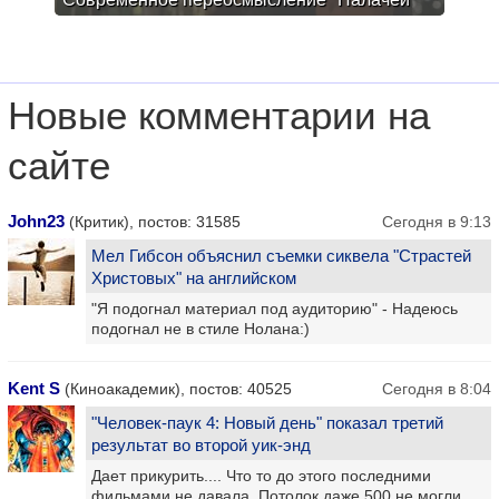
Новые комментарии на
сайте
John23
(Критик), постов: 31585
Сегодня в 9:13
Мел Гибсон объяснил съемки сиквела "Страстей
Христовых" на английском
"Я подогнал материал под аудиторию" - Надеюсь
подогнал не в стиле Нолана:)
Kent S
(Киноакадемик), постов: 40525
Сегодня в 8:04
"Человек-паук 4: Новый день" показал третий
результат во второй уик-энд
Дает прикурить.... Что то до этого последними
фильмами не давала. Потолок даже 500 не могли