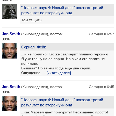
"Человек-паук 4: Новый день" показал третий
результат во второй уик-энд
Том тащит:)
Jon Smith
(Киноакадемик), постов:
Сегодня в 6:57
9096
Сериал "Фейк"
...и не понятно! Кто же сталкерит главную героиню
Я уже грешу на её парня. Но в чем его логика не
понимаю.
Бывший? Но зачем тогда ещё две серии.
Ощущение, ...
[читать далее]
Jon Smith
(Киноакадемик), постов:
Сегодня в 6:45
9096
"Человек-паук 4: Новый день" показал третий
результат во второй уик-энд
...как Марвел даёт прикурить! Неожиданно просто!