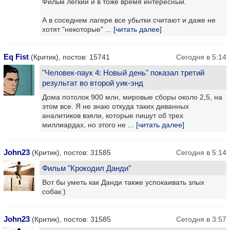
Фильм лёгкий и в тоже время интересный.
А в соседнем лагере все убытки считают и даже не
хотят "некоторые" ...
[читать далее]
Eq Fist
(Критик), постов: 15741
Сегодня в 5:14
"Человек-паук 4: Новый день" показал третий
результат во второй уик-энд
Дома потолок 900 млн, мировые сборы около 2,5, на
этом все. Я не знаю откуда таких диванных
аналитиков взяли, которые пишут об трех
миллиардах, но этого не ...
[читать далее]
John23
(Критик), постов: 31585
Сегодня в 5:14
Фильм "Крокодил Данди"
Вот бы уметь как Данди также успокаивать злых
собак:)
John23
(Критик), постов: 31585
Сегодня в 3:57