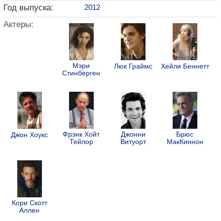
Год выпуска:
2012
Актеры:
Мэри
Люк Граймс
Хейли Беннетт
Стинберген
Фрэнк Хойт
Джонни
Брюс
Джон Хоукс
Тейлор
Витуорт
МакКиннон
Кори Скотт
Аллен