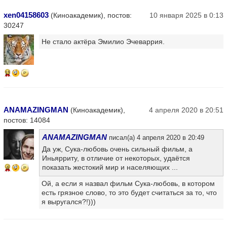
xen04158603
(Киноакадемик), постов:
10 января 2025 в 0:13
30247
Не стало актёра Эмилио Эчеваррия.
15
ANAMAZINGMAN
(Киноакадемик),
4 апреля 2020 в 20:51
постов: 14084
ANAMAZINGMAN
писал(а) 4 апреля 2020 в 20:49
Да уж, Сука-любовь очень сильный фильм, а
Иньярриту, в отличие от некоторых, удаётся
показать жестокий мир и населяющих ...
6
Ой, а если я назвал фильм Сука-любовь, в котором
есть грязное слово, то это будет считаться за то, что
я выругался?!)))