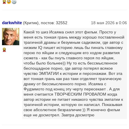
12
darkwhite
(Критик), постов: 32552
18 мая 2026 в 0:06
Какой то шиз Исаяма снял этот фильм. Просто у
меня есть тонкая грань между хорошо поставленной
трагичной драмы и безумным садизмом, где автор с
низким IQ пишет историю лишь бы пинать главному
15
герою по яйцам и следующим его ходом развития
сюжета - как бы пнуть главного героя по яйцам,
чтобы было больнее)) Ну то есть бессмысленное
беспощадное порно, где автор потерял всякое
чувство ЭМПАТИИ к истории и персонажам. Вот эта
вот тонкая грань как раз таки отделяет трагическую
драму от бессмысленного порно. Исаяма с
Фудзимото под конец эту черту пересекает . А для
меня считается ТВОРЧЕСКИМ ПРОВАЛОМ когда
автор истории не питает никакого чувства эмпатии к
трагичной истории, которую он написал. Показывая
свое абсолютное безразличие:)) Я конечно фильм
еще не досмотрел. Завтра досмотрю