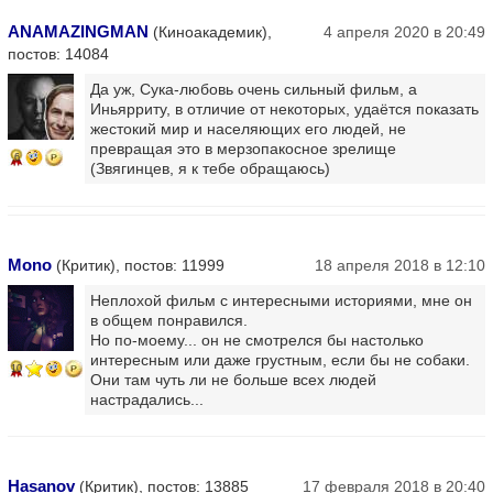
ANAMAZINGMAN
(Киноакадемик),
4 апреля 2020 в 20:49
постов: 14084
Да уж, Сука-любовь очень сильный фильм, а
Иньярриту, в отличие от некоторых, удаётся показать
жестокий мир и населяющих его людей, не
превращая это в мерзопакосное зрелище
6
(Звягинцев, я к тебе обращаюсь)
Mono
(Критик), постов: 11999
18 апреля 2018 в 12:10
Неплохой фильм с интересными историями, мне он
в общем понравился.
Но по-моему... он не смотрелся бы настолько
интересным или даже грустным, если бы не собаки.
10
Они там чуть ли не больше всех людей
настрадались...
Hasanov
(Критик), постов: 13885
17 февраля 2018 в 20:40