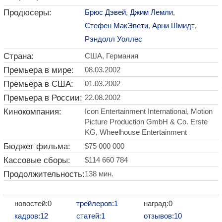
Продюсеры:
Брюс Дэвей
,
Джим Лемли
,
Стефен МакЭвети
,
Арни Шмидт
,
Рэндолл Уоллес
Страна:
США, Германия
Премьера в мире:
08.03.2002
Премьера в США:
01.03.2002
Премьера в России:
22.08.2002
Кинокомпания:
Icon Entertainment International, Motion
Picture Production GmbH & Co. Erste
KG, Wheelhouse Entertainment
Бюджет фильма:
$75 000 000
Кассовые сборы:
$114 660 784
Продолжительность:
138 мин.
новостей:0
трейлеров:1
наград:0
кадров:12
статей:1
отзывов:10