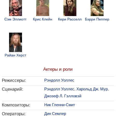
Сэм Эллиотт
Крис Клейн
Кери Расселл
Бэрри Пеппер
Райан Херст
Актеры и роли
Режиссеры:
Рэндолл Уоллес
Сценарий:
Рэндолл Уоллес
,
Харольд Дж. Мур
,
Джозеф Л. Гэлловэй
Композиторы:
Ник Гленни-Смит
Операторы:
Дин Семлер