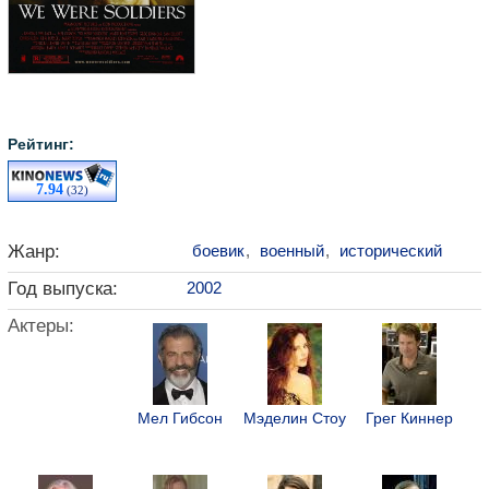
Рейтинг:
7.94
(32)
Жанр:
боевик
,
военный
,
исторический
Год выпуска:
2002
Актеры:
Мел Гибсон
Мэделин Стоу
Грег Киннер