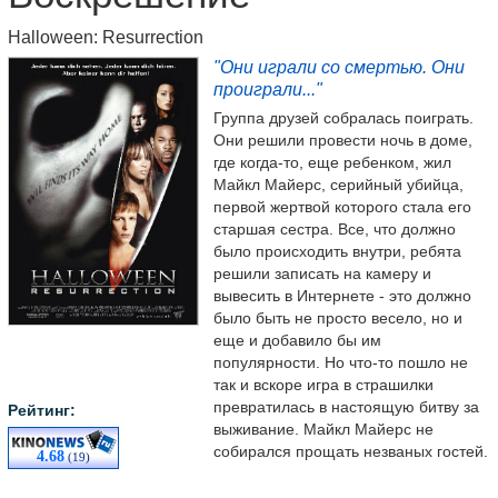
Halloween: Resurrection
"Они играли со смертью. Они
проиграли..."
Группа друзей собралась поиграть.
Они решили провести ночь в доме,
где когда-то, еще ребенком, жил
Майкл Майерс, серийный убийца,
первой жертвой которого стала его
старшая сестра. Все, что должно
было происходить внутри, ребята
решили записать на камеру и
вывесить в Интернете - это должно
было быть не просто весело, но и
еще и добавило бы им
популярности. Но что-то пошло не
так и вскоре игра в страшилки
превратилась в настоящую битву за
Рейтинг:
выживание. Майкл Майерс не
собирался прощать незваных гостей.
4.68
(19)