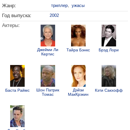
Жанр:
триллер
,
ужасы
Год выпуска:
2002
Актеры:
Джейми Ли
Тайра Бэнкс
Брэд Лори
Кертис
Шон Патрик
Дэйзи
Баста Раймс
Кэти Сакхофф
Томас
МакКрэкин