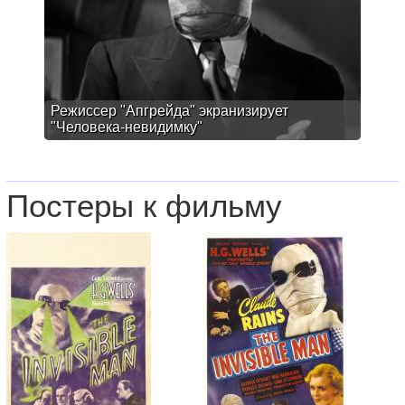
Режиссер "Апгрейда" экранизирует
"Человека-невидимку"
Постеры к фильму