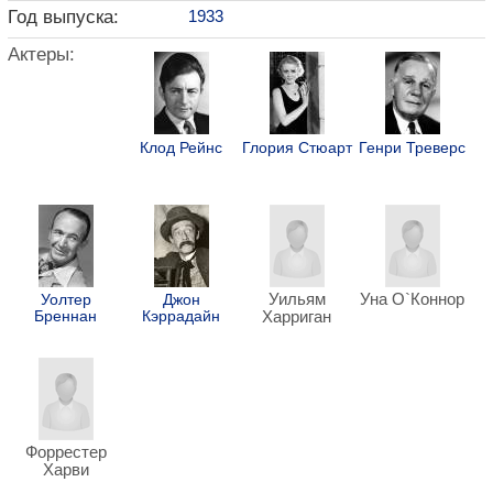
Год выпуска:
1933
Актеры:
Клод Рейнс
Глория Стюарт
Генри Треверс
Уильям
Уна О`Коннор
Уолтер
Джон
Бреннан
Кэррадайн
Харриган
Форрестер
Харви