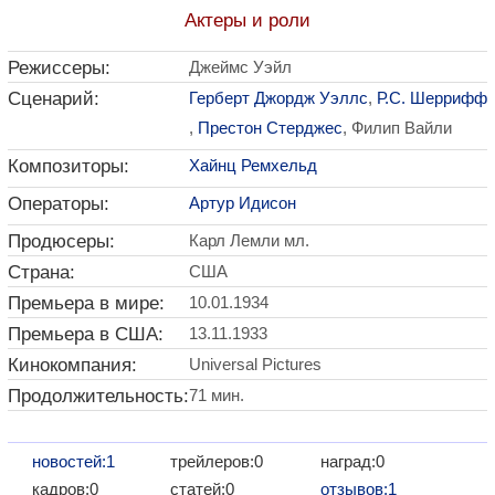
Актеры и роли
Режиссеры:
Джеймс Уэйл
Сценарий:
Герберт Джордж Уэллс
,
Р.С. Шеррифф
,
Престон Стерджес
, Филип Вайли
Композиторы:
Хайнц Ремхельд
Операторы:
Артур Идисон
Продюсеры:
Карл Лемли мл.
Страна:
США
Премьера в мире:
10.01.1934
Премьера в США:
13.11.1933
Кинокомпания:
Universal Pictures
Продолжительность:
71 мин.
новостей:1
трейлеров:0
наград:0
кадров:0
статей:0
отзывов:1