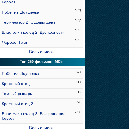
Короля
9.47
Побег из Шоушенка
9.45
Терминатор 2: Судный день
9.4
Властелин колец 2: Две крепости
9.4
Форрест Гамп
Весь список
Топ 250 фильмов IMDb
9.47
Побег из Шоушенка
9.17
Крестный отец
9.12
Темный рыцарь
8.96
Крестный отец 2
9.50
Властелин колец 3: Возвращение
Короля
Весь список