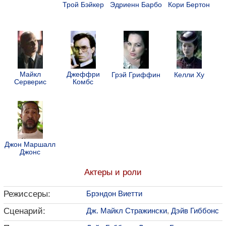
Трой Бэйкер
Эдриенн Барбо
Кори Бертон
Майкл
Джеффри
Грэй Гриффин
Келли Ху
Серверис
Комбс
Джон Маршалл
Джонс
Актеры и роли
Режиссеры:
Брэндон Виетти
Сценарий:
Дж. Майкл Стражински
,
Дэйв Гиббонс