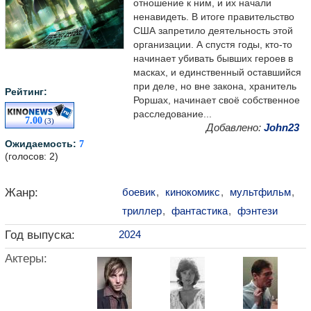
отношение к ним, и их начали
ненавидеть. В итоге правительство
США запретило деятельность этой
организации. А спустя годы, кто-то
начинает убивать бывших героев в
масках, и единственный оставшийся
при деле, но вне закона, хранитель
Рейтинг:
Роршах, начинает своё собственное
расследование...
7.00
(3)
Добавлено:
John23
Ожидаемость:
7
(голосов: 2)
Жанр:
боевик
,
кинокомикс
,
мультфильм
,
триллер
,
фантастика
,
фэнтези
Год выпуска:
2024
Актеры: