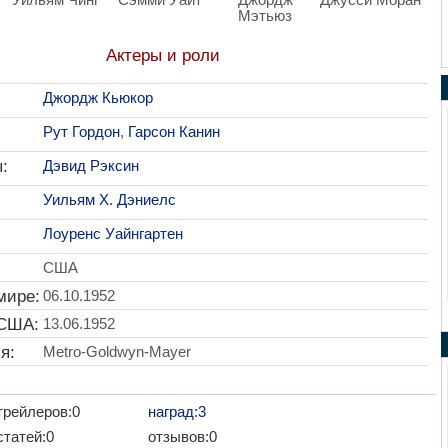
Мэтьюз
Актеры и роли
Джордж Кьюкор
Рут Гордон
,
Гарсон Канин
:
Дэвид Рэксин
Уильям Х. Дэниелс
Лоуренс Уайнгартен
США
мире:
06.10.1952
 США:
13.06.1952
я:
Metro-Goldwyn-Mayer
трейлеров:0
наград:3
статей:0
отзывов:0