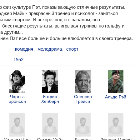
о физкультуре Пэт, показывающую отличные результаты,
джер Майк - прекрасный тренер и психолог - заняться
ным спортом. И вскоре, под его началом, она
 блестящие результаты, выигрывая турниры по гольфу и
а другим...
нем Пэт все больше и больше влюбляется в своего тренера.
комедия
,
мелодрама
,
спорт
1952
Чарльз
Кэтрин
Спенсер
Альдо Рэй
Бронсон
Хепберн
Трэйси
Уильям Чинг
Сэмми Уайт
Джордж
Джусси Моран