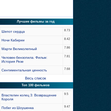
Лучшие фильмы за год
8.73
Шепот сердца
8.42
Ночи Кабирии
7.86
Марти Великолепный
7.81
Человек-бензопила. Фильм:
История Резе
7.68
Сентиментальная ценность
Весь список
Топ 100 фильмов
9.5
Властелин колец 3: Возвращение
Короля
9.47
Побег из Шоушенка