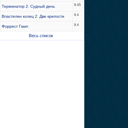
9.45
Терминатор 2: Судный день
9.4
Властелин колец 2: Две крепости
9.4
Форрест Гамп
Весь список