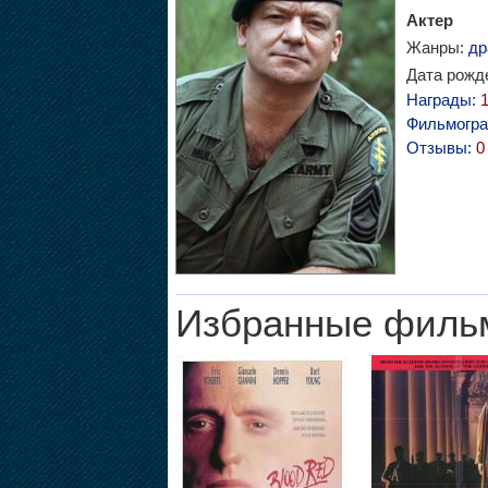
Актер
Жанры:
др
Дата рожде
Награды:
Фильмогр
Отзывы:
0
Избранные филь