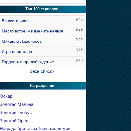
Топ 100 сериалов
9.45
Во все тяжкие
9.39
Место встречи изменить нельзя
9.29
Михайло Ломоносов
9.25
Игра престолов
9.13
Гордость и предубеждение
Весь список
Награждения
Оскар
Золотая Малина
Золотой Глобус
Золотой Орел
Награда британской киноакадемии