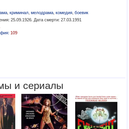
ама
,
криминал
,
мелодрама
,
комедия
,
боевик
ния: 25.09.1926. Дата смерти: 27.03.1991
1
афия:
109
мы и сериалы