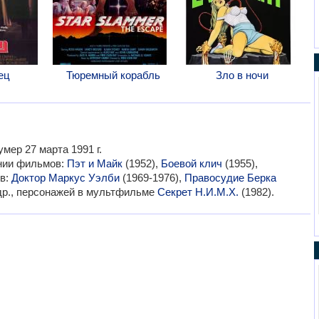
ец
Тюремный корабль
Зло в ночи
умер 27 марта 1991 г.
ании фильмов:
Пэт и Майк
(1952),
Боевой клич
(1955),
ов:
Доктор Маркус Уэлби
(1969-1976),
Правосудие Берка
 др., персонажей в мультфильме
Секрет Н.И.М.Х.
(1982).