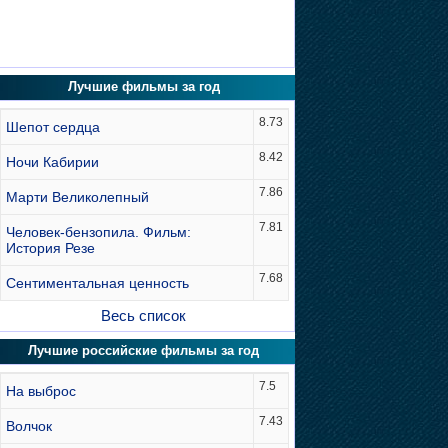
Лучшие фильмы за год
8.73
Шепот сердца
8.42
Ночи Кабирии
7.86
Марти Великолепный
7.81
Человек-бензопила. Фильм:
История Резе
7.68
Сентиментальная ценность
Весь список
Лучшие российские фильмы за год
7.5
На выброс
7.43
Волчок