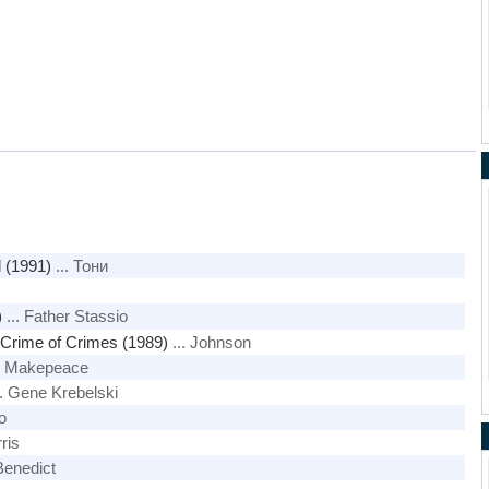
 (1991)
... Тони
)
... Father Stassio
Crime of Crimes (1989)
... Johnson
al Makepeace
. Gene Krebelski
o
ris
Benedict