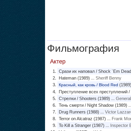
Фильмография
Актер
Срази их наповал / Shock `Em Dead
Hateman (1989)
... Sheriff Benny
(1989
Красный, как кровь / Blood Red
Преступление всех преступлений / 
Стрелки / Shooters (1989)
... Gener
Тень смерти / Night Shadow (1989)
..
Drug Runners (1988)
... Victor Lazzar
Terror on Alcatraz (1987)
... Frank Mor
To Kill a Stranger (1987)
... Inspector 