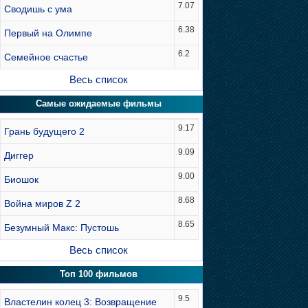
7.07
Сводишь с ума
6.38
Первый на Олимпе
6.2
Семейное счастье
Весь список
Самые ожидаемые фильмы
9.17
Грань будущего 2
9.09
Диггер
9.00
Биошок
8.68
Война миров Z 2
8.65
Безумный Макс: Пустошь
Весь список
Топ 100 фильмов
9.5
Властелин колец 3: Возвращение