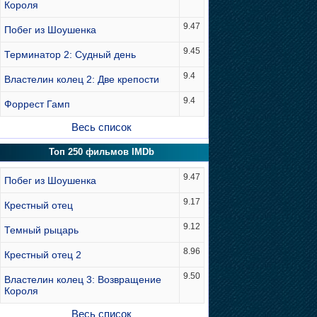
Короля
9.47
Побег из Шоушенка
9.45
Терминатор 2: Судный день
9.4
Властелин колец 2: Две крепости
9.4
Форрест Гамп
Весь список
Топ 250 фильмов IMDb
9.47
Побег из Шоушенка
9.17
Крестный отец
9.12
Темный рыцарь
8.96
Крестный отец 2
9.50
Властелин колец 3: Возвращение
Короля
Весь список