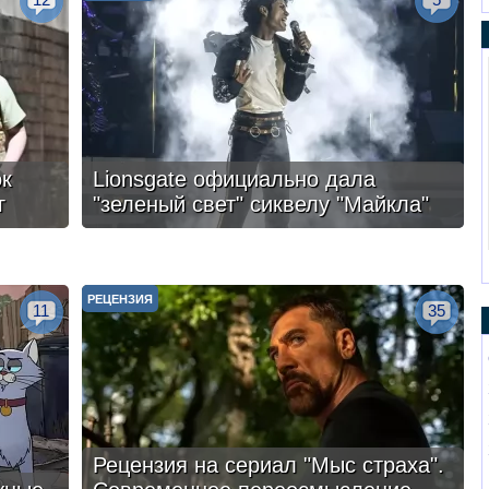
ок
Lionsgate официально дала
г
"зеленый свет" сиквелу "Майкла"
РЕЦЕНЗИЯ
11
35
Рецензия на сериал "Мыс страха".