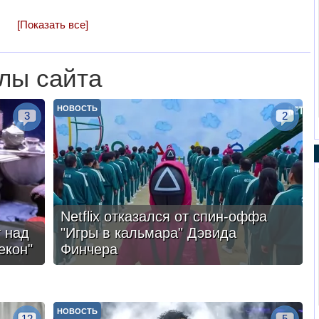
[Показать все]
лы сайта
НОВОСТЬ
3
2
Netflix отказался от спин-оффа
 над
"Игры в кальмара" Дэвида
екон"
Финчера
НОВОСТЬ
12
5