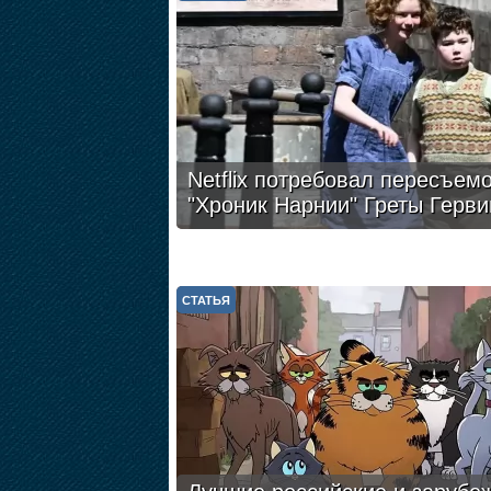
Netflix потребовал пересъем
"Хроник Нарнии" Греты Герви
СТАТЬЯ