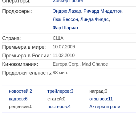
Операторы:
Хавьер Гробет
Продюсеры:
Эндрю Лазар
,
Ричард Миддлтон
,
Люк Бессон
,
Линда Филдс
,
Фар Шариат
Страна:
США
Премьера в мире:
10.07.2009
Премьера в России:
11.02.2010
Кинокомпания:
Europa Corp., Mad Chance
Продолжительность:
98 мин.
новостей:2
трейлеров:3
наград:0
кадров:6
статей:0
отзывов:11
рецензий:0
постеров:4
Актеры и роли