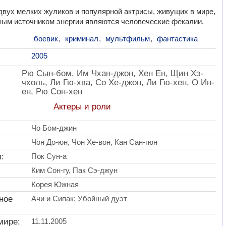
вух мелких жуликов и популярной актрисы, живущих в мире,
ным источником энергии являются человеческие фекалии.
боевик
,
криминал
,
мультфильм
,
фантастика
2005
Рю Сын-бом, Им Чхан-джон, Хен Ен, Щин Хэ-
чхоль, Ли Гю-хва, Со Хе-джон, Ли Гю-хен, О Ин-
ен, Рю Сон-хен
Актеры и роли
Чо Бом-джин
Чон До-юн, Чон Хе-вон, Кан Сан-гюн
:
Пок Сун-а
Ким Сон-гу, Пак Сэ-джун
Корея Южная
ное
Ачи и Сипак: Убойный дуэт
мире:
11.11.2005