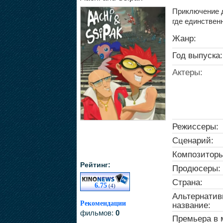
Приключение д
где единствен
Жанр:
Год выпуска:
Актеры:
Режиссеры:
Сценарий:
Композиторы
Рейтинг:
Продюсеры:
Страна:
6.75
(4)
Альтернатив
Рекомендации
название:
фильмов:
0
Премьера в 