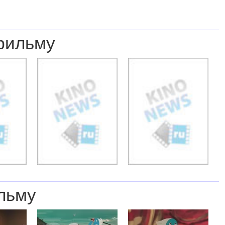
фильму
льму