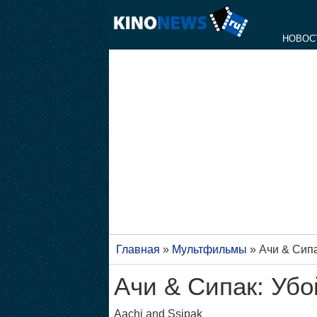
НОВОС
Главная
»
Мультфильмы
»
Ачи & Сипа
Ачи & Сипак: Убо
Aachi and Ssipak