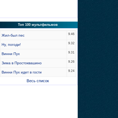
Топ 100 мультфильмов
9.46
Жил-был пес
9.32
Ну, погоди!
9.31
Винни Пух
9.26
Зима в Простоквашино
9.24
Винни Пух идет в гости
Весь список