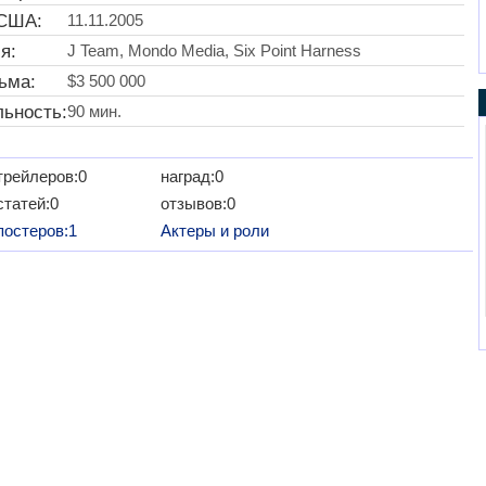
 США:
11.11.2005
я:
J Team, Mondo Media, Six Point Harness
ьма:
$3 500 000
ьность:
90 мин.
трейлеров:0
наград:0
статей:0
отзывов:0
постеров:1
Актеры и роли