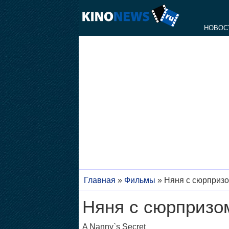
НОВОС
Главная
»
Фильмы
»
Няня с сюрприз
Няня с сюрпризо
A Nanny`s Secret