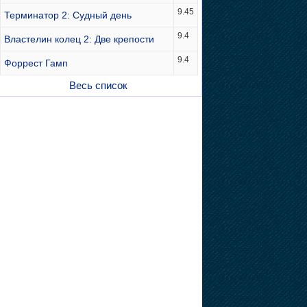
9.45
Терминатор 2: Судный день
9.4
Властелин колец 2: Две крепости
9.4
Форрест Гамп
Весь список