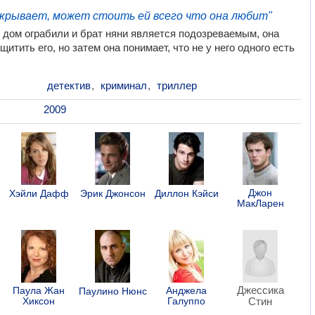
скрывает, может стоить ей всего что она любит"
к дом ограбили и брат няни является подозреваемым, она
щитить его, но затем она понимает, что не у него одного есть
детектив
,
криминал
,
триллер
2009
Джон
Хэйли Дафф
Эрик Джонсон
Диллон Кэйси
МакЛарен
Джессика
Паула Жан
Анджела
Паулино Нюнс
Хиксон
Галуппо
Стин