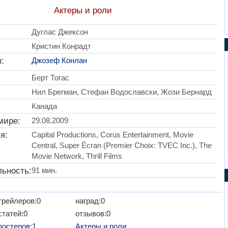
Актеры и роли
Дуглас Джексон
Кристин Конрадт
:
Джозеф Конлан
Берт Тогас
Нил Брегман, Стефан Водославски, Жози Бернард
Канада
мире:
29.08.2009
я:
Capital Productions, Corus Entertainment, Movie
Central, Super Écran (Premier Choix: TVEC Inc.), The
Movie Network, Thrill Films
ьность:
91 мин.
трейлеров:0
наград:0
статей:0
отзывов:0
постеров:1
Актеры и роли