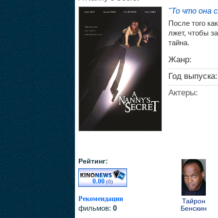
"То что она 
После того ка
лжет, чтобы за
тайна.
Жанр:
Год выпуска:
Актеры:
Рейтинг:
0.00
(0)
Рекомендации
Тайрон
фильмов:
0
Бенскин