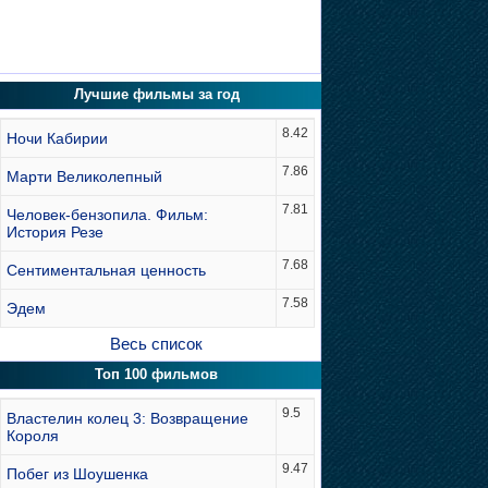
Лучшие фильмы за год
8.42
Ночи Кабирии
7.86
Марти Великолепный
7.81
Человек-бензопила. Фильм:
История Резе
7.68
Сентиментальная ценность
7.58
Эдем
Весь список
Топ 100 фильмов
9.5
Властелин колец 3: Возвращение
Короля
9.47
Побег из Шоушенка