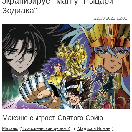
экранизирует мангу "Рыцари
Зодиака"
22.09.2021 12:01
Макэню сыграет Святого Сэйю
Макэню
("
Тихоокеанский рубеж 2
") и
Мэдисон Исман
("