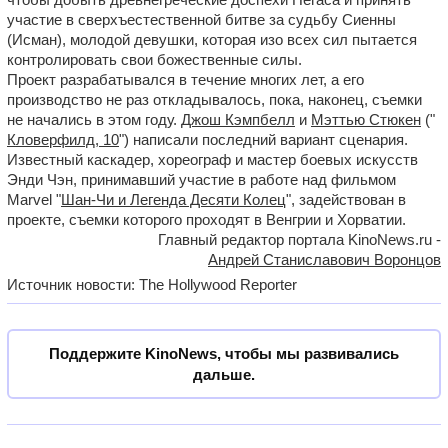
участие в сверхъестественной битве за судьбу Сиенны
(Исман), молодой девушки, которая изо всех сил пытается
контролировать свои божественные силы.
Проект разрабатывался в течение многих лет, а его
производство не раз откладывалось, пока, наконец, съемки
не начались в этом году.
Джош Кэмпбелл
и
Мэттью Стюкен
("
Кловерфилд, 10
") написали последний вариант сценария.
Известный каскадер, хореограф и мастер боевых искусств
Энди Чэн, принимавший участие в работе над фильмом
Marvel "
Шан-Чи и Легенда Десяти Колец
", задействован в
проекте, съемки которого проходят в Венгрии и Хорватии.
Главный редактор портала KinoNews.ru -
Андрей Станиславович Воронцов
Источник новости: The Hollywood Reporter
Поддержите KinoNews, чтобы мы развивались
дальше.