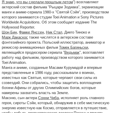
Я знаю, что вы сделали прошлым летом
") возглавляют
актерский состав фильма "Рыцари Зодиака", экранизации
манги и аниме-сериала 1980-х "Святой Сэйя", производством
которого занимаются студии Toei Animation и Sony Pictures
Worldwide Acquisitions. Об этом сообщает издание The
Hollywood Reporter.
Шон Бин
,
Фамке Янссен
,
Ник Стал
, Диего Тиноко и
Марк Дакаскос
также числятся в актерском составе
фэнтезийного проекта. Польский иллюстратор, аниматор и
режиссер анимационных фильм
Томек Багиньски
,
являющийся продюсером сериала "
Ведьмак
", возглавляет
работу над фильмом, производством которого занимается
Toei Animation.
Манга и аниме, созданные Масами Курумадой и впервые
представленные в 1986 году, рассказывали о воинах,
известных как Святые, которые черпают свои силы из
созвездий. Они собрались, чтобы защитить воплощения
богини Афины от других Олимпийских богов, которые
намерены захватить власть на Земле.
Макэню, сын актера
Сонни Чиба
, исполняет роль главного
героя, сироты Сэйи, который, обнаружив в себе мистическую
энергию известную как Космо, отправляется в путешествие,
чтобы добыть древнегреческие доспехи Пегаса и принять