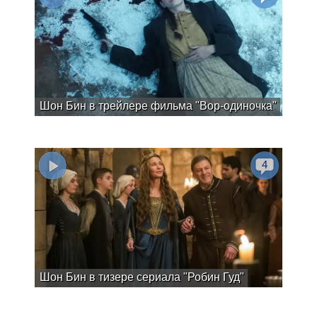
Шон Бин в трейлере фильма "Вор-одиночка"
4
Шон Бин в тизере сериала "Робин Гуд"