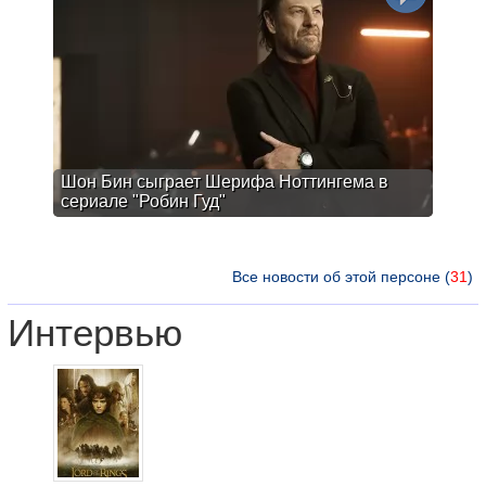
Шон Бин сыграет Шерифа Ноттингема в
сериале "Робин Гуд"
Все новости об этой персоне (
31
)
Интервью