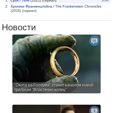
9,00
Срок / Time
(2021) (сериал)
Хроники Франкенштейна / The Frankenstein Chronicles
(2015) (сериал)
Новости
56
"Охота на Голлума" станет началом новой
трилогии "Властелин колец"
3