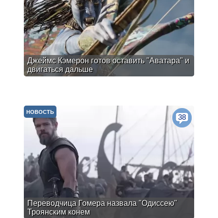
Джеймс Кэмерон готов оставить "Аватара" и
двигаться дальше
НОВОСТЬ
38
Переводчица Гомера назвала "Одиссею"
Троянским конем