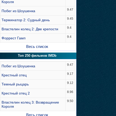
Короля
9.47
Побег из Шоушенка
9.45
Терминатор 2: Судный день
9.4
Властелин колец 2: Две крепости
9.4
Форрест Гамп
Весь список
Топ 250 фильмов IMDb
9.47
Побег из Шоушенка
9.17
Крестный отец
9.12
Темный рыцарь
8.96
Крестный отец 2
9.50
Властелин колец 3: Возвращение
Короля
Весь список