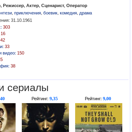
 Режиссер, Актер, Сценарист, Оператор
нтези
,
приключения
,
боевик
,
комедия
,
драма
ния: 31.10.1961
х:
303
:
16
:
42
и:
33
и видео:
150
15
афия:
38
и сериалы
,40
9,35
9,00
Рейтинг:
Рейтинг: