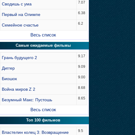
7.07
Сводишь с ума
6.38
Первый на Олимпе
6.2
Семейное счастье
Весь список
Самые ожидаемые фильмы
9.17
Грань будущего 2
9.09
Диггер
9.00
Биошок
8.68
Война миров Z 2
8.65
Безумный Макс: Пустошь
Весь список
Топ 100 фильмов
9.5
Властелин колец 3: Возвращение