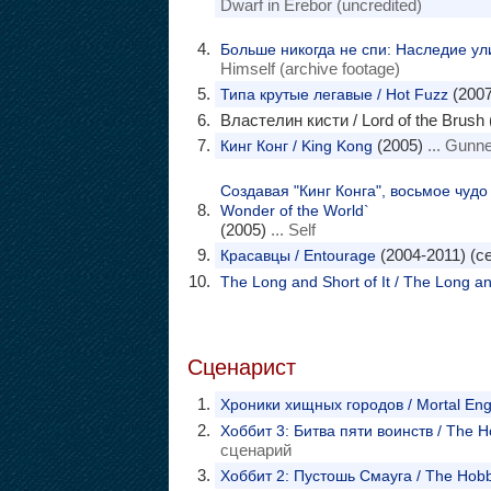
Dwarf in Erebor (uncredited)
Больше никогда не спи: Наследие ули
Himself (archive footage)
(2007
Типа крутые легавые / Hot Fuzz
Властелин кисти / Lord of the Brush 
(2005)
... Gunne
Кинг Конг / King Kong
Создавая "Кинг Конга", восьмое чудо 
Wonder of the World`
(2005)
... Self
(2004-2011) (с
Красавцы / Entourage
The Long and Short of It / The Long and
Сценарист
Хроники хищных городов / Mortal Eng
Хоббит 3: Битва пяти воинств / The Hob
сценарий
Хоббит 2: Пустошь Смауга / The Hobbi