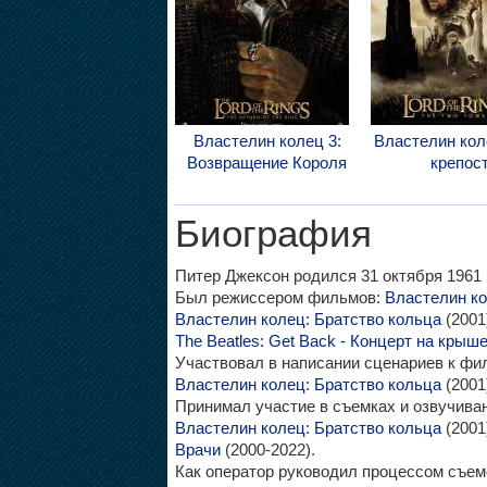
Властелин колец 3:
Властелин кол
Возвращение Короля
крепос
Биография
Питер Джексон родился 31 октября 1961 г
Был режиссером фильмов:
Властелин ко
Властелин колец: Братство кольца
(2001
The Beatles: Get Back - Концерт на крыш
Участвовал в написании сценариев к ф
Властелин колец: Братство кольца
(2001
Принимал участие в съемках и озвучив
Властелин колец: Братство кольца
(2001
Врачи
(2000-2022).
Как оператор руководил процессом съе