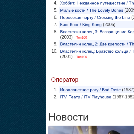
Хоббит: Нежданное путешествие / The
(200
Милые кости / The Lovely Bones
(
Пересекая черту / Crossing the Line
(2005)
Кинг Конг / King Kong
Властелин колец 3: Возвращение Корол
(2003)
Топ100
Властелин колец 2: Две крепости / Th
Властелин колец: Братство кольца / Th
(2001)
Топ100
Оператор
(1987
Инопланетное рагу / Bad Taste
(1967-1982
ITV: Театр / ITV Playhouse
Новости