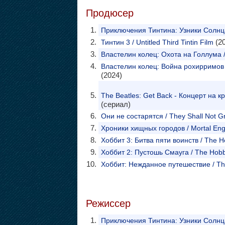
Продюсер
Приключения Тинтина: Узники Солнца /
(20
Тинтин 3 / Untitled Third Tintin Film
Властелин колец: Охота на Голлума / 
Властелин колец: Война рохирримов / 
(2024)
The Beatles: Get Back - Концерт на к
(сериал)
Они не состарятся / They Shall Not G
Хроники хищных городов / Mortal Eng
Хоббит 3: Битва пяти воинств / The Hob
Хоббит 2: Пустошь Смауга / The Hobbi
Хоббит: Нежданное путешествие / The
Режиссер
Приключения Тинтина: Узники Солнца /