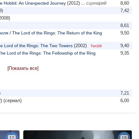
(2012)
... сценарий
8,60
 Hobbit: An Unexpected Journey
9)
7,42
2008)
8,61
9,50
я / The Lord of the Rings: The Return of the King
(2002)
9,40
e Lord of the Rings: The Two Towers
Топ100
9,35
e Lord of the Rings: The Fellowship of the Ring
[Показать все]
)
7,21
) (сериал)
6,00
12
19