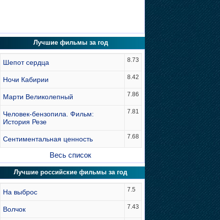
Лучшие фильмы за год
8.73
Шепот сердца
8.42
Ночи Кабирии
7.86
Марти Великолепный
7.81
Человек-бензопила. Фильм:
История Резе
7.68
Сентиментальная ценность
Весь список
Лучшие российские фильмы за год
7.5
На выброс
7.43
Волчок