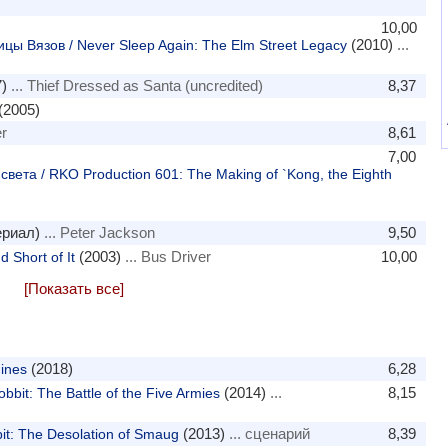
10,00
(2010)
...
цы Вязов / Never Sleep Again: The Elm Street Legacy
)
... Thief Dressed as Santa (uncredited)
8,37
(2005)
r
8,61
7,00
света / RKO Production 601: The Making of `Kong, the Eighth
ериал)
... Peter Jackson
9,50
(2003)
... Bus Driver
10,00
 Short of It
[Показать все]
(2018)
6,28
ines
(2014)
...
8,15
bit: The Battle of the Five Armies
(2013)
... сценарий
8,39
t: The Desolation of Smaug