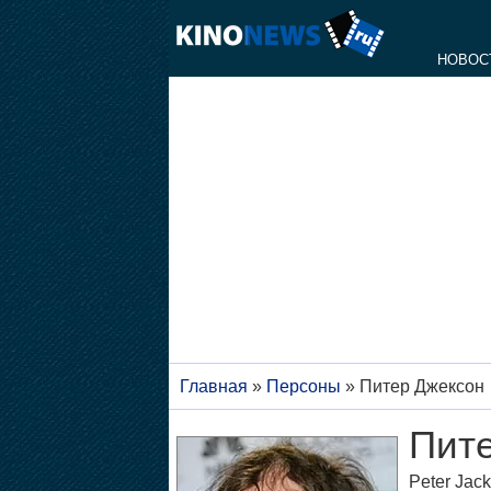
НОВОС
Главная
»
Персоны
»
Питер Джексон
Пит
Peter Jac