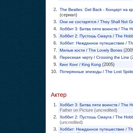
The Beatles: Get Back - Концерт на к
(сериал)
Они не состарятся / They Shall Not G
Хоббит 3: Битва пяти воинств / The Hob
Хоббит 2: Пустошь Смауга / The Hobbi
Хоббит: Нежданное путешествие / The
(200
Милые кости / The Lovely Bones
(
Пересекая черту / Crossing the Line
(2005)
Кинг Конг / King Kong
Потерянные эпизоды / The Lost Spide
Актер
Хоббит 3: Битва пяти воинств / The Hob
Father on Picture (uncredited)
Хоббит 2: Пустошь Смауга / The Hobbi
(uncredited)
Хоббит: Нежданное путешествие / The