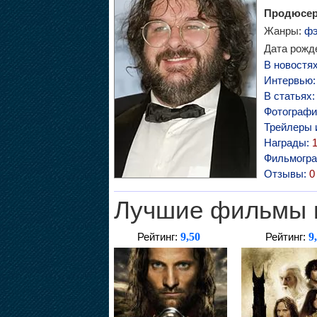
Продюсер,
Жанры:
фэ
Дата рожде
В новостя
Интервью
В статьях
Фотографи
Трейлеры 
Награды:
Фильмогр
Отзывы:
0
Лучшие фильмы 
9,50
9
Рейтинг:
Рейтинг: