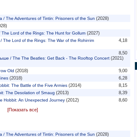
(2028)
 The Adventures of Tintin: Prisoners of the Sun
28)
(2027)
The Lord of the Rings: The Hunt for Gollum
4,18
The Lord of the Rings: The War of the Rohirrim
8,50
(2021)
рыше / The The Beatles: Get Back - The Rooftop Concert
(2018)
9,00
row Old
(2018)
6,28
ines
(2014)
8,15
bit: The Battle of the Five Armies
(2013)
8,39
t: The Desolation of Smaug
(2012)
8,60
 Hobbit: An Unexpected Journey
[Показать все]
(2028)
 The Adventures of Tintin: Prisoners of the Sun