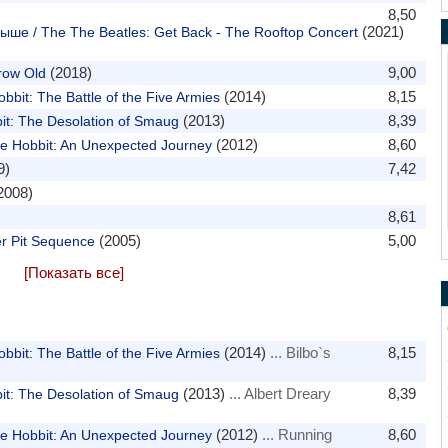
8,50
(2021)
рыше / The The Beatles: Get Back - The Rooftop Concert
(2018)
9,00
row Old
(2014)
8,15
bit: The Battle of the Five Armies
(2013)
8,39
t: The Desolation of Smaug
(2012)
8,60
 Hobbit: An Unexpected Journey
9)
7,42
2008)
8,61
(2005)
5,00
r Pit Sequence
[Показать все]
(2014)
... Bilbo`s
8,15
bit: The Battle of the Five Armies
(2013)
... Albert Dreary
8,39
t: The Desolation of Smaug
(2012)
... Running
8,60
 Hobbit: An Unexpected Journey