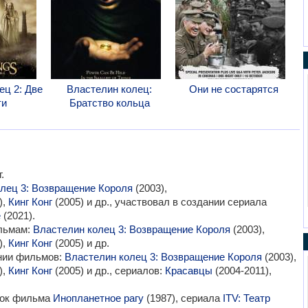
ец 2: Две
Властелин колец:
Они не состарятся
ти
Братство кольца
.
лец 3: Возвращение Короля
(2003),
),
Кинг Конг
(2005) и др., участвовал в создании сериала
е
(2021).
ильмам:
Властелин колец 3: Возвращение Короля
(2003),
),
Кинг Конг
(2005) и др.
ании фильмов:
Властелин колец 3: Возвращение Короля
(2003),
),
Кинг Конг
(2005) и др., сериалов:
Красавцы
(2004-2011),
мок фильма
Инопланетное рагу
(1987), сериала
ITV: Театр