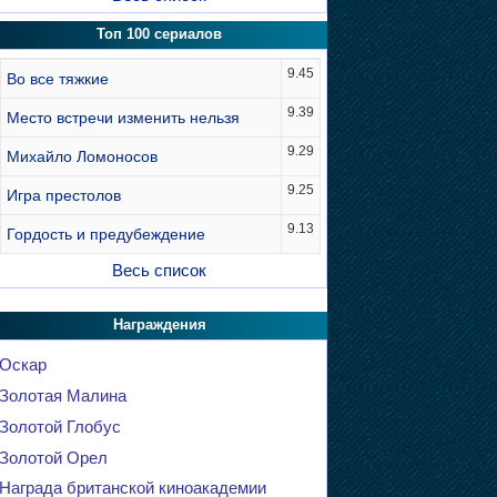
Топ 100 сериалов
9.45
Во все тяжкие
9.39
Место встречи изменить нельзя
9.29
Михайло Ломоносов
9.25
Игра престолов
9.13
Гордость и предубеждение
Весь список
Награждения
Оскар
Золотая Малина
Золотой Глобус
Золотой Орел
Награда британской киноакадемии