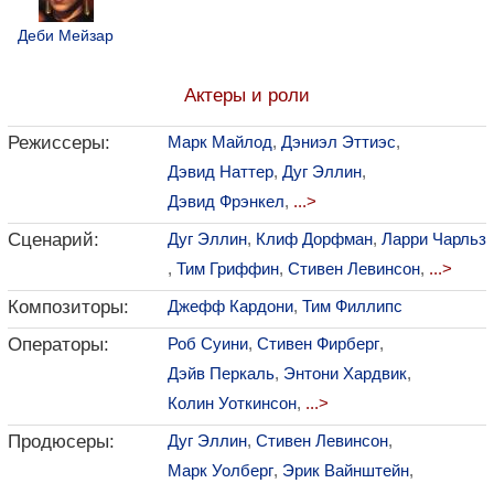
Деби Мейзар
Актеры и роли
Режиссеры:
Марк Майлод
,
Дэниэл Эттиэс
,
Дэвид Наттер
,
Дуг Эллин
,
Дэвид Фрэнкел
,
...>
Сценарий:
Дуг Эллин
,
Клиф Дорфман
,
Ларри Чарльз
,
Тим Гриффин
,
Стивен Левинсон
,
...>
Композиторы:
Джефф Кардони
,
Тим Филлипс
Операторы:
Роб Суини
,
Стивен Фирберг
,
Дэйв Перкаль
,
Энтони Хардвик
,
Колин Уоткинсон
,
...>
Продюсеры:
Дуг Эллин
,
Стивен Левинсон
,
Марк Уолберг
,
Эрик Вайнштейн
,