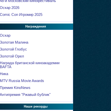
48-й Московский кинофестиваль
Оскар 2026
Comic Con Игромир 2025
Награждения
Оскар
Золотая Малина
Золотой Глобус
Золотой Орел
Награда британской киноакадемии
BAFTA
Ника
MTV Russia Movie Awards
Премия KinoNews
Антипремия "Ржавый бублик"
Наши рекорды