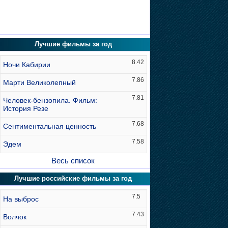
Лучшие фильмы за год
8.42
Ночи Кабирии
7.86
Марти Великолепный
7.81
Человек-бензопила. Фильм:
История Резе
7.68
Сентиментальная ценность
7.58
Эдем
Весь список
Лучшие российские фильмы за год
7.5
На выброс
7.43
Волчок