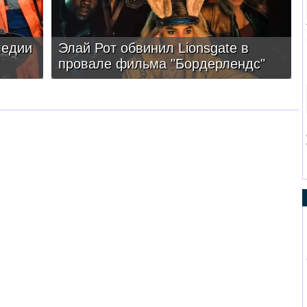
медии
Элай Рот обвинил Lionsgate в
провале фильма "Бордерлендс"