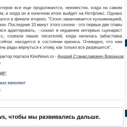
ктеров все еще продолжаются, неизвестно, когда на самом
м, и когда он в конечном итоге выйдет на Нетфликс. Однако
чался в финале второго. "Сезон заканчивается кульминацией,
н. Последние 10 минут этого сезона - это первые две главы
ся адаптировать, - сказал в недавнем интервью сценарист
с, созвали наших писателей, когда началась забастовка
сейчас находится в состоянии кризиса. Очевидно, что нам
нь рады вернуться к этому, как только все разрешится".
актор портала KinoNews.ru -
Андрей Станиславович Воронцов
r
е:
вых кинолент
0
s, чтобы мы развивались дальше.