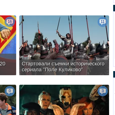
16
11
20
Стартовали съемки исторического
сериала "Поле Куликово"
0
3