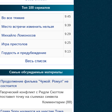
Топ 100 сериалов
9.45
Во все тяжкие
9.39
Место встречи изменить нельзя
9.29
Михайло Ломоносов
9.25
Игра престолов
9.13
Гордость и предубеждение
Весь список
Самые обсуждаемые материалы
Продолжение фильма "Чужой: Ромул" не
состоится
Творческий конфликт с Ридли Скоттом
поставил точку на съемках сиквела
Комментарии (88)
Глава Sony надеется на участие Тома