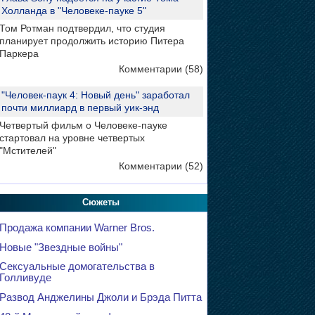
Холланда в "Человеке-пауке 5"
Том Ротман подтвердил, что студия
планирует продолжить историю Питера
Паркера
Комментарии (58)
"Человек-паук 4: Новый день" заработал
почти миллиард в первый уик-энд
Четвертый фильм о Человеке-пауке
стартовал на уровне четвертых
"Мстителей"
Комментарии (52)
Сюжеты
Продажа компании Warner Bros.
Новые "Звездные войны"
Сексуальные домогательства в
Голливуде
Развод Анджелины Джоли и Брэда Питта