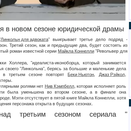
я в новом сезоне юридической драмы
"
Линкольн для адвоката
" выигрывает третье дело подряд -
он. Третий сезон, как и предыдущие два, будет состоять из
пятый роман известной серии
Майкла Коннелли
"Револьвер для
и Холлера, "идеалиста-иконоборца, который занимается
ья своего "Линкольна", берясь за большие и маленькие дела
и в третьем сезоне повторят
Беки Ньютон
,
Джаз Рэйкол
,
ктеры.
гулярными ролями нет
Нив Кэмпбелл
, которая исполняет роль
ги была уменьшена во втором сезоне, а в финале она
роде. Мэгги отсутствует в пятой книге Майкла Коннелли, хотя
ащения персонажа открыта в будущих сезонах.
над третьим сезоном сериала "