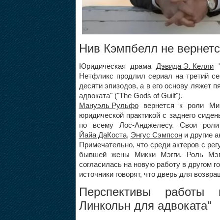
Нив Кэмпбелл не вернетс
Юридическая драма
Дэвида Э. Келли
Нетфликс продлил сериал на третий сез
десяти эпизодов, а в его основу ляжет 
адвоката" ("The Gods of Guilt").
Мануэль Рульфо
вернется к роли Микк
юридической практикой с заднего сиден
по всему Лос-Анджелесу. Свои рол
Йайа ДаКоста
,
Энгус Сэмпсон
и другие а
Примечательно, что среди актеров с ре
бывшей жены Микки Мэгги. Роль Мэг
согласилась на новую работу в другом го
источники говорят, что дверь для возвр
Перспективы работы 
Линкольн для адвоката
"