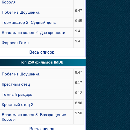
Короля
9.47
Побег из Шоушенка
9.45
Терминатор 2: Судный день
9.4
Властелин колец 2: Две крепости
9.4
Форрест Гамп
Весь список
Топ 250 фильмов IMDb
9.47
Побег из Шоушенка
9.17
Крестный отец
9.12
Темный рыцарь
8.96
Крестный отец 2
9.50
Властелин колец 3: Возвращение
Короля
Весь список