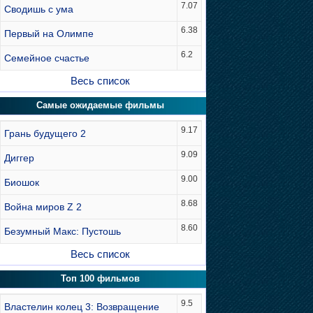
7.07
Сводишь с ума
6.38
Первый на Олимпе
6.2
Семейное счастье
Весь список
Самые ожидаемые фильмы
9.17
Грань будущего 2
9.09
Диггер
9.00
Биошок
8.68
Война миров Z 2
8.60
Безумный Макс: Пустошь
Весь список
Топ 100 фильмов
9.5
Властелин колец 3: Возвращение