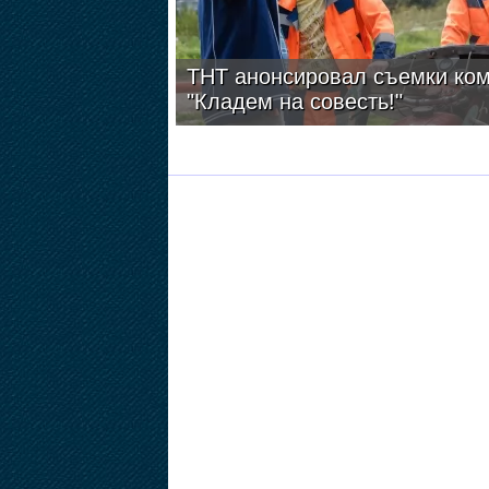
ТНТ анонсировал съемки ко
"Кладем на совесть!"