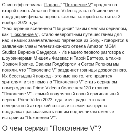
Спин-офф сериала "
Пацаны
" "
Поколение V
" продлен на
второй сезон. Amazon Prime Video сделал объявление в
преддверии финала первого сезона, который состоится 3
ноября 2023 года.
"Расширение вселенной "Пацанов" таким смелым сериалом,
как "
Поколение V
", стало невероятным путешествием для
нас и наших замечательных партнеров из Sony, - говорится в
заявлении главы телевизионного отдела Amazon MGM
Studios Вернона Сандерса. - Из нашего первого разговора с
шоураннерами
Мишель Фазекас
и
Тарой Баттерз
, а также
Эриком Крипке
,
Эваном Голдберг
ом и
Сетом Роген
ом мы
поняли, что "Поколение V" раздвинет границы дозволенного.
Их бесстыдный подход - это именно то, что нравится
зрителям, и это помогло "Поколению V" стать сериалом
номер один на Prime Video в более чем 130 странах.
"Поколение V" - самый популярный новый оригинальный
сериал Prime Video 2023 года, и мы рады, что наш
невероятный актерский состав и съемочная группа
продолжат рассказывать нашим подписчикам смелые
истории из "Поколения V"".
О чем сериал "Поколение V"?