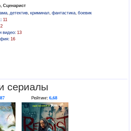
, Сценарист
ама
,
детектив
,
криминал
,
фантастика
,
боевик
х:
11
:
2
и видео:
13
афия:
16
и сериалы
,87
6,68
Рейтинг: