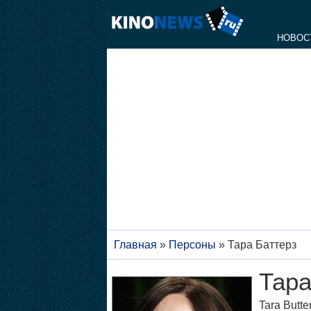
НОВОС
Главная
»
Персоны
»
Тара Баттерз
Тара
Tara Butte