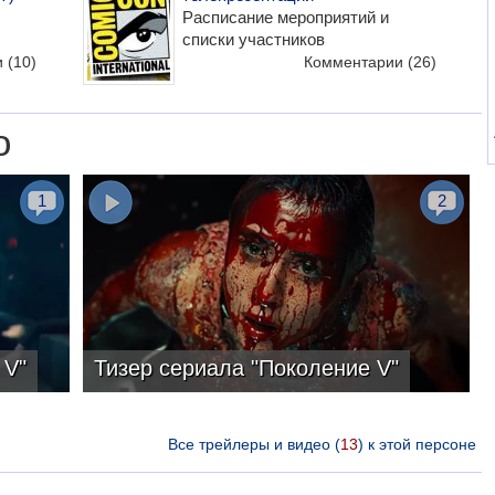
Расписание мероприятий и
списки участников
и
(10)
Комментарии
(26)
о
1
2
 V"
Тизер сериала "Поколение V"
Все трейлеры и видео (
13
) к этой персоне