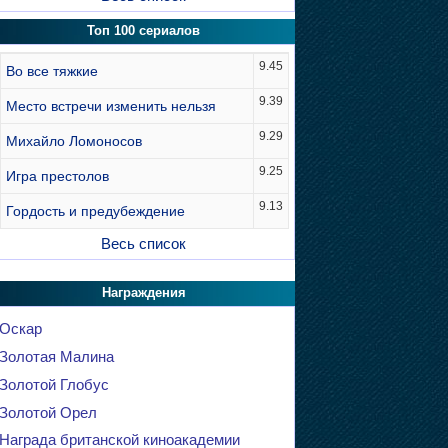
Топ 100 сериалов
9.45
Во все тяжкие
9.39
Место встречи изменить нельзя
9.29
Михайло Ломоносов
9.25
Игра престолов
9.13
Гордость и предубеждение
Весь список
Награждения
Оскар
Золотая Малина
Золотой Глобус
Золотой Орел
Награда британской киноакадемии