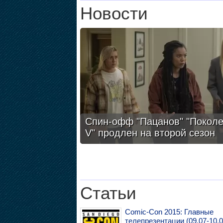
Новости
Спин-офф "Пацанов" "Покол
V" продлен на второй сезон
Статьи
Comic-Con 2015: Главные
телепрезентации (09.07-10.0