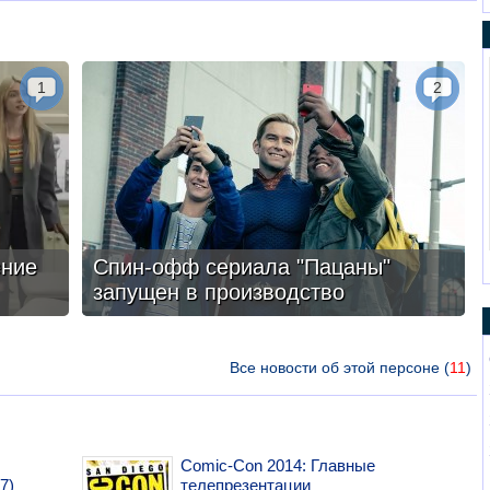
1
2
ение
Спин-офф сериала "Пацаны"
запущен в производство
Все новости об этой персоне (
11
)
Comic-Con 2014: Главные
7)
телепрезентации