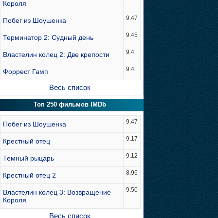
Короля
9.47
Побег из Шоушенка
9.45
Терминатор 2: Судный день
9.4
Властелин колец 2: Две крепости
9.4
Форрест Гамп
Весь список
Топ 250 фильмов IMDb
9.47
Побег из Шоушенка
9.17
Крестный отец
9.12
Темный рыцарь
8.96
Крестный отец 2
9.50
Властелин колец 3: Возвращение
Короля
Весь список