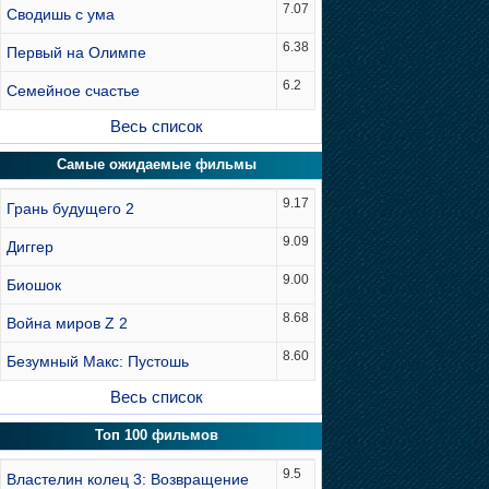
7.07
Сводишь с ума
6.38
Первый на Олимпе
6.2
Семейное счастье
Весь список
Самые ожидаемые фильмы
9.17
Грань будущего 2
9.09
Диггер
9.00
Биошок
8.68
Война миров Z 2
8.60
Безумный Макс: Пустошь
Весь список
Топ 100 фильмов
9.5
Властелин колец 3: Возвращение