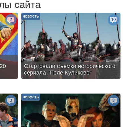
лы сайта
НОВОСТЬ
2
10
20
Стартовали съемки исторического
сериала "Поле Куликово"
НОВОСТЬ
0
3