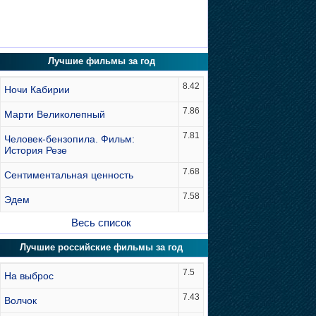
Лучшие фильмы за год
8.42
Ночи Кабирии
7.86
Марти Великолепный
7.81
Человек-бензопила. Фильм:
История Резе
7.68
Сентиментальная ценность
7.58
Эдем
Весь список
Лучшие российские фильмы за год
7.5
На выброс
7.43
Волчок