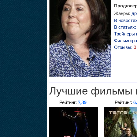
Продюсер
Жанры:
др
В новостя
В статьях
Трейлеры 
Фильмогр
Отзывы:
0
Лучшие фильмы 
7,39
6
Рейтинг:
Рейтинг: