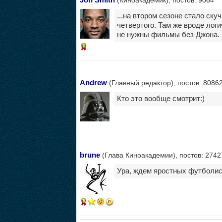
(Киноакадемик), постов: 9064
...на втором сезоне стало скуч
четвертого. Там же вроде логи
не нужны фильмы без Джона. З
13
Andrew
(Главный редактор), постов: 8086
Кто это вообще смотрит:)
brune
(Глава Киноакадемии), постов: 2742
Ура, ждем яростных футболис
17