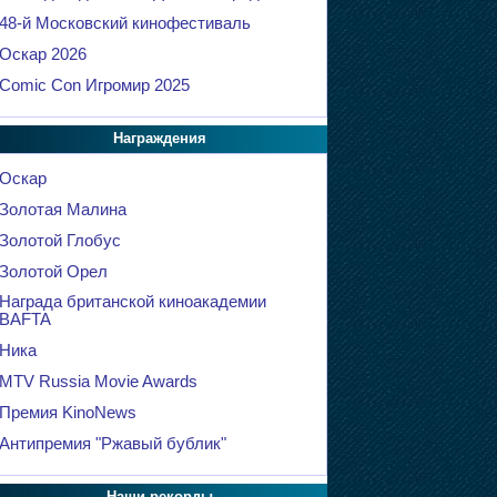
48-й Московский кинофестиваль
Оскар 2026
Comic Con Игромир 2025
Награждения
Оскар
Золотая Малина
Золотой Глобус
Золотой Орел
Награда британской киноакадемии
BAFTA
Ника
MTV Russia Movie Awards
Премия KinoNews
Антипремия "Ржавый бублик"
Наши рекорды