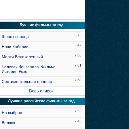
Лучшие фильмы за год
8.73
Шепот сердца
8.42
Ночи Кабирии
7.86
Марти Великолепный
7.81
Человек-бензопила. Фильм:
История Резе
7.68
Сентиментальная ценность
Весь список
Лучшие российские фильмы за год
7.5
На выброс
7.43
Волчок