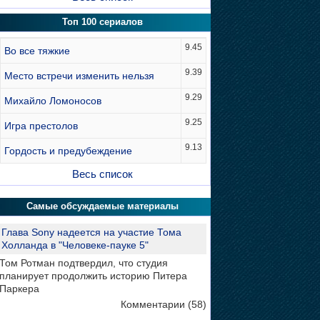
Топ 100 сериалов
9.45
Во все тяжкие
9.39
Место встречи изменить нельзя
9.29
Михайло Ломоносов
9.25
Игра престолов
9.13
Гордость и предубеждение
Весь список
Самые обсуждаемые материалы
Глава Sony надеется на участие Тома
Холланда в "Человеке-пауке 5"
Том Ротман подтвердил, что студия
планирует продолжить историю Питера
Паркера
Комментарии (58)