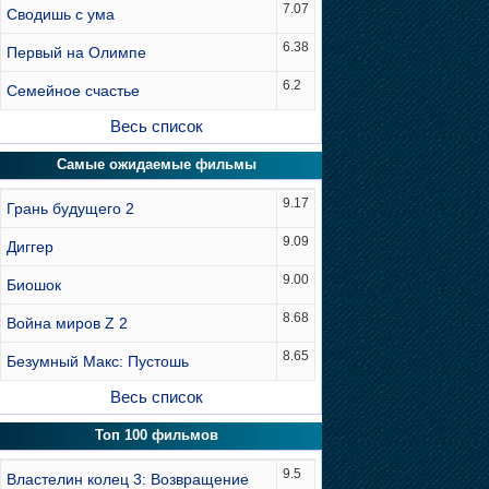
7.07
Сводишь с ума
6.38
Первый на Олимпе
6.2
Семейное счастье
Весь список
Самые ожидаемые фильмы
9.17
Грань будущего 2
9.09
Диггер
9.00
Биошок
8.68
Война миров Z 2
8.65
Безумный Макс: Пустошь
Весь список
Топ 100 фильмов
9.5
Властелин колец 3: Возвращение