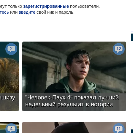
гут только
зарегистрированные
пользователи.
тесь
или
введите
свой ник и пароль.
2
12
ншизу
"Человек-Паук 4" показал лучший
недельный результат в истории
4
11