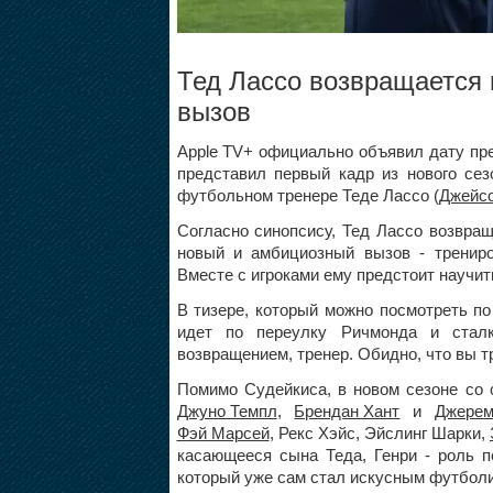
Тед Лассо возвращается 
вызов
Apple TV+ официально объявил дату пре
представил первый кадр из нового сез
футбольном тренере Теде Лассо (
Джейсо
Согласно синопсису, Тед Лассо возвращ
новый и амбициозный вызов - тренир
Вместе с игроками ему предстоит научить
В тизере, который можно посмотреть п
идет по переулку Ричмонда и сталк
возвращением, тренер. Обидно, что вы тр
Помимо Судейкиса, в новом сезоне со
Джуно Темпл
,
Брендан Хант
и
Джерем
Фэй Марсей
, Рекс Хэйс, Эйслинг Шарки,
касающееся сына Теда, Генри - роль п
который уже сам стал искусным футболис