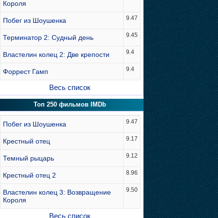
Короля
9.47
Побег из Шоушенка
9.45
Терминатор 2: Судный день
9.4
Властелин колец 2: Две крепости
9.4
Форрест Гамп
Весь список
Топ 250 фильмов IMDb
9.47
Побег из Шоушенка
9.17
Крестный отец
9.12
Темный рыцарь
8.96
Крестный отец 2
9.50
Властелин колец 3: Возвращение
Короля
Весь список