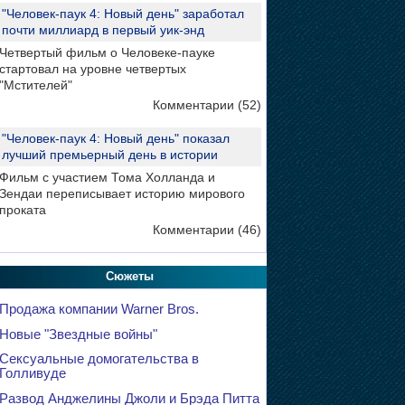
"Человек-паук 4: Новый день" заработал
почти миллиард в первый уик-энд
Четвертый фильм о Человеке-пауке
стартовал на уровне четвертых
"Мстителей"
Комментарии (52)
"Человек-паук 4: Новый день" показал
лучший премьерный день в истории
Фильм с участием Тома Холланда и
Зендаи переписывает историю мирового
проката
Комментарии (46)
Сюжеты
Продажа компании Warner Bros.
Новые "Звездные войны"
Сексуальные домогательства в
Голливуде
Развод Анджелины Джоли и Брэда Питта