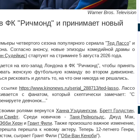
Warner Bros. Television
в ФК "Ричмонд" и принимает новый
мьеры четвертого сезона популярного сериала "
Тед Лассо
" и
она. Согласно анонсу, новые эпизоды комедийной драмы о
н Судейкис
) стартуют на стриминге 5 августа 2026 года.
ается на юго-запад Лондона в ФК "Ричмонд", чтобы принять
овать женскую футбольную команду во втором дивизионе.
ся рисковать и делать то, на что они никогда не решались.
о ссылке
https://www.kinonews.ru/serial_288713/ted-lasso
, Лассо
ивается с фанатом, который скептически замечает: "С
енируете девчонок..."
 своими ролями вернутся
Ханна Уэддингхэм
,
Бретт Голдстин
,
и Свифт
. Среди новичков -
Таня Рейнольдс
, Джуд Мак,
Эбби Херн
и
Грант Фили
. Также произошло важное изменение,
ерешла перешла к новому актеру. Теперь 12-летнего Генри,
том, сыграет Грант Фили ("
Оби-Ван Кеноби
").