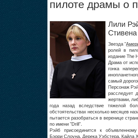
пилоте драмы о 
Лили Рэ
Стивена
Звезда "
Амер
ролей в пил
издание The H
Драма от исп
гонка напер
инопланетног
самый дорогой
Персонаж Рэй
расследует 
жертвами, ли
года назад вследствие тяжелой бо
обстоятельствах несколько месяцев наз
пытается разобраться в веренице стра
по имени "Drill".
Рэйб присоединится к объявленном
Бэрри Слоун
а,
Дерека Уэбстера
,
Кайла 