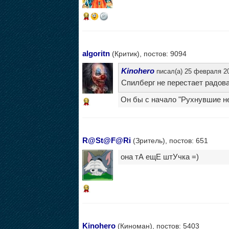
14
algoritn
(Критик), постов: 9094
Kinohero
писал(а) 25 февраля 20
Спилберг не перестает радова
Он бы с начало "Рухнувшие не
13
R@St@F@Ri
(Зритель), постов: 651
она тА ещЕ штУчка =)
15
Kinohero
(Киноман), постов: 5403