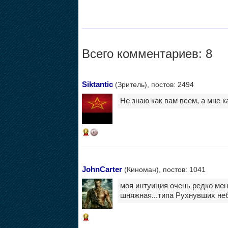
Всего комментариев: 8
Siktantic
(Зритель), постов: 2494
Не знаю как вам всем, а мне 
14
JohnCarter
(Киноман), постов: 1041
моя интуиция очень редко мен
шняжная...типа Рухнувших небе
14