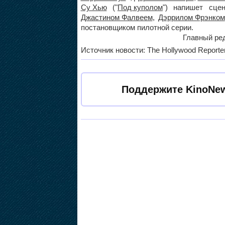
Су Хью
("
Под куполом
") напишет сце
Джастином Фалвеем
,
Дэррилом Фрэнком
постановщиком пилотной серии.
Главный ред
Источник новости: The Hollywood Reporte
Поддержите KinoNew