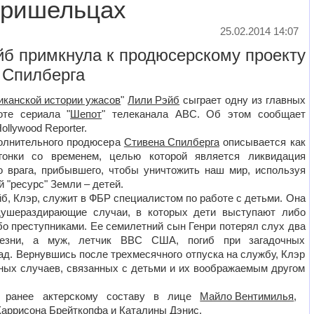
пришельцах
25.02.2014 14:07
йб примкнула к продюсерскому проекту
 Спилберга
иканской истории ужасов
"
Лили Рэйб
сыграет одну из главных
оте сериала "
Шепот
" телеканала ABC. Об этом сообщает
ollywood Reporter.
олнительного продюсера
Стивена Спилберга
описывается как
егонки со временем, целью которой является ликвидация
о врага, прибывшего, чтобы уничтожить наш мир, используя
 "ресурс" Земли – детей.
б, Клэр, служит в ФБР специалистом по работе с детьми. Она
душераздирающие случаи, в которых дети выступают либо
бо преступниками. Ее семилетний сын Генри потерял слух два
лезни, а муж, летчик ВВС США, погиб при загадочных
ад. Вернувшись после трехмесячного отпуска на службу, Клэр
нных случаев, связанных с детьми и их воображаемым другом
у ранее актерскому составу в лице
Майло Вентимилья
,
Харрисона Брейткопфа
и Каталины Дэнис.