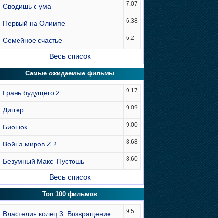
7.07
Сводишь с ума
6.38
Первый на Олимпе
6.2
Семейное счастье
Весь список
Самые ожидаемые фильмы
9.17
Грань будущего 2
9.09
Диггер
9.00
Биошок
8.68
Война миров Z 2
8.60
Безумный Макс: Пустошь
Весь список
Топ 100 фильмов
9.5
Властелин колец 3: Возвращение