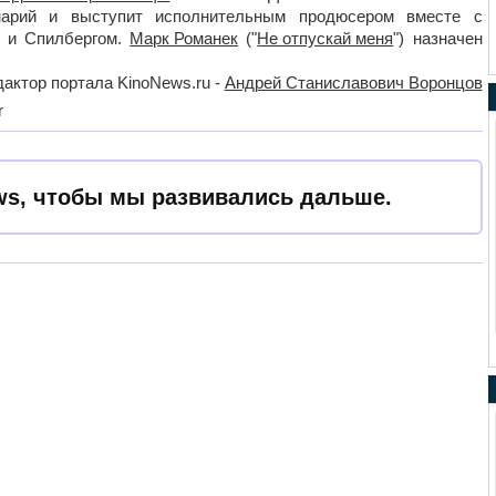
нарий и выступит исполнительным продюсером вместе с
и Спилбергом.
Марк Романек
("
Не отпускай меня
") назначен
актор портала KinoNews.ru -
Андрей Станиславович Воронцов
r
s, чтобы мы развивались дальше.