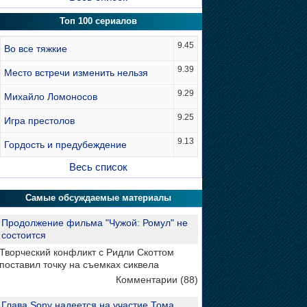
Топ 100 сериалов
9.45
Во все тяжкие
9.39
Место встречи изменить нельзя
9.29
Михайло Ломоносов
9.25
Игра престолов
9.13
Гордость и предубеждение
Весь список
Самые обсуждаемые материалы
Продолжение фильма "Чужой: Ромул" не
состоится
Творческий конфликт с Ридли Скоттом
поставил точку на съемках сиквела
Комментарии (88)
Глава Sony надеется на участие Тома