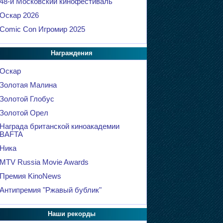
48-й Московский кинофестиваль
Оскар 2026
Comic Con Игромир 2025
Награждения
Оскар
Золотая Малина
Золотой Глобус
Золотой Орел
Награда британской киноакадемии
BAFTA
Ника
MTV Russia Movie Awards
Премия KinoNews
Антипремия "Ржавый бублик"
Наши рекорды