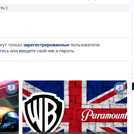
ть:)
гут только
зарегистрированные
пользователи.
тесь
или
введите
свой ник и пароль.
7
2