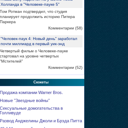
Холланда в "Человеке-пауке 5"
Том Ротман подтвердил, что студия
планирует продолжить историю Питера
Паркера
Комментарии (58)
"Человек-паук 4: Новый день" заработал
почти миллиард в первый уик-энд
Четвертый фильм о Человеке-пауке
стартовал на уровне четвертых
"Мстителей"
Комментарии (52)
Сюжеты
Продажа компании Warner Bros.
Новые "Звездные войны"
Сексуальные домогательства в
Голливуде
Развод Анджелины Джоли и Брэда Питта