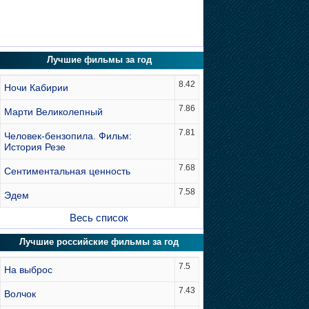
Лучшие фильмы за год
8.42
Ночи Кабирии
7.86
Марти Великолепный
7.81
Человек-бензопила. Фильм:
История Резе
7.68
Сентиментальная ценность
7.58
Эдем
Весь список
Лучшие российские фильмы за год
7.5
На выброс
7.43
Волчок