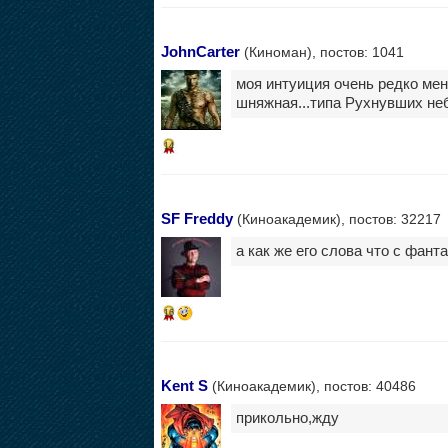
JohnCarter
(Киноман), постов: 1041
моя интуиция очень редко мен
шняжная...типа Рухнувших небе
14
SF Freddy
(Киноакадемик), постов: 32217
а как же его слова что с фант
16
Kent S
(Киноакадемик), постов: 40486
прикольно,жду