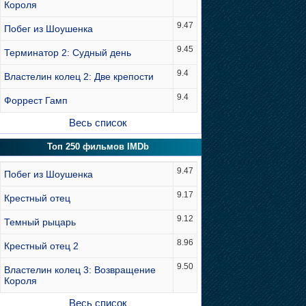
Короля
9.47
Побег из Шоушенка
9.45
Терминатор 2: Судный день
9.4
Властелин колец 2: Две крепости
9.4
Форрест Гамп
Весь список
Топ 250 фильмов IMDb
9.47
Побег из Шоушенка
9.17
Крестный отец
9.12
Темный рыцарь
8.96
Крестный отец 2
9.50
Властелин колец 3: Возвращение
Короля
Весь список