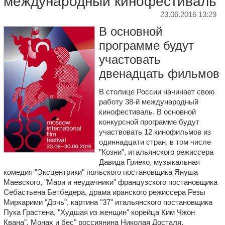
международный кинофестиваль
23.06.2016 13:29
В основной
программе будут
участовать
двенадцать фильмов
В столице России начинает свою
работу 38-й международный
кинофестиваль. В основной
конкурсной программе будут
участвовать 12 кинофильмов из
одиннадцати стран, в том числе
"Козни", итальянского режиссера
Давида Гриеко, музыкальная
комедия "Эксцентрики" польского постановщика Януша
Маевского, "Мари и неудачники" французского постановщика
Себастьена Бетбедера, драма иранского режиссера Резы
Миркарими "Дочь", картина "37" итальянского постановщика
Пука Грастена, "Худшая из женщин" корейца Ким Чжон
Квана", Монах и бес" россиянина
Николая Досталя
,