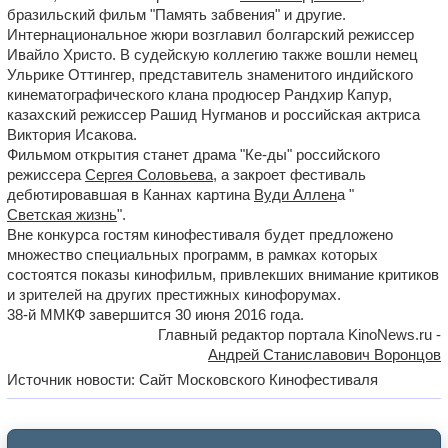
бразильский фильм "Память забвения" и другие.
Интернациональное жюри возглавил болгарский режиссер
Ивайло Христо. В судейскую коллегию также вошли немец
Ульрике Оттингер, представитель знаменитого индийского
кинематографического клана продюсер Рандхир Капур,
казахский режиссер Рашид Нугманов и российская актриса
Виктория Исакова.
Фильмом открытия станет драма "Ке-ды" российского
режиссера
Сергея Соловьева
, а закроет фестиваль
дебютировавшая в Каннах картина
Вуди Аллен
а "
Светская жизнь
".
Вне конкурса гостям кинофестиваля будет предложено
множество специальных программ, в рамках которых
состоятся показы кинофильм, привлекших внимание критиков
и зрителей на других престижных кинофорумах.
38-й ММКФ завершится 30 июня 2016 года.
Главный редактор портала KinoNews.ru -
Андрей Станиславович Воронцов
Источник новости: Сайт Московского Кинофестиваля