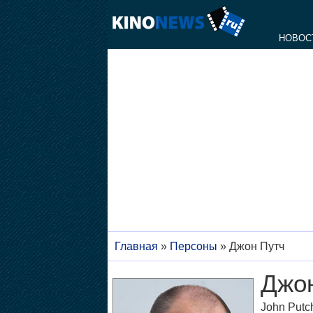
НОВОС
Главная
»
Персоны
»
Джон Путч
Джо
John Putc