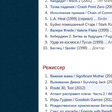
(2001)
... Tim Mand
Кандидат / Mach 2
(20
Точка падения / Crash Point Zero
Исполнение приказа / Chain of Com
L.A. Heat (1999) (сериал)
... Birdie
Буйно помешанный Старк / Stark Ra
(1999)
..
Валери Флейк / Valerie Flake
Киберджек 2: Битва за будущее / Fugi
Удар из космоса / Tycus (1999)
... A
(1998)
... Доктор
Беглец / Spoiler
Режиссер
(201
Важная мама / Significant Mother
(20
Выживание Джека / Surviving Jack
Route 30, Too! (2012)
Атлант расправил плечи: Часть 2 / Atl
Игры Гудвин / Goodwin Games (2012
Рождественское приключение Бетхове
Секс по дружбе / Friends with Benefi