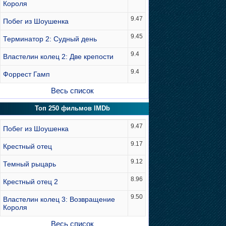
Короля
9.47
Побег из Шоушенка
9.45
Терминатор 2: Судный день
9.4
Властелин колец 2: Две крепости
9.4
Форрест Гамп
Весь список
Топ 250 фильмов IMDb
9.47
Побег из Шоушенка
9.17
Крестный отец
9.12
Темный рыцарь
8.96
Крестный отец 2
9.50
Властелин колец 3: Возвращение
Короля
Весь список