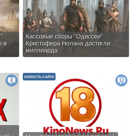
"
Кассовые сборы "Одиссеи"
ю в
Кристофера Нолана достигли
миллиарда
НОВОСТЬ САЙТА
2
12