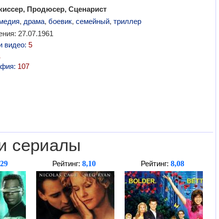
жиссер, Продюсер, Сценарист
медия
,
драма
,
боевик
,
семейный
,
триллер
ния: 27.07.1961
и видео:
5
1
афия:
107
и сериалы
,29
8,10
8,08
Рейтинг:
Рейтинг: