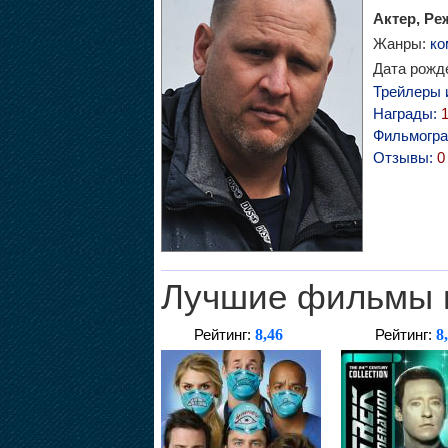
Актер, Ре
Жанры:
ко
Дата рожде
Трейлеры 
Награды:
Фильмогр
Отзывы:
0
Лучшие фильмы 
8,46
8
Рейтинг:
Рейтинг: