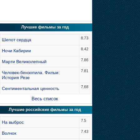
Лучшие фильмы за год
8.73
Шепот сердца
8.42
Ночи Кабирии
7.86
Марти Великолепный
7.81
Человек-бензопила. Фильм:
История Резе
7.68
Сентиментальная ценность
Весь список
Лучшие российские фильмы за год
7.5
На выброс
7.43
Волчок