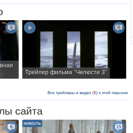
о
0
0
явная
Трейлер фильма "Челюсти 3"
Все трейлеры и видео (
5
) к этой персоне
лы сайта
НОВОСТЬ
6
15