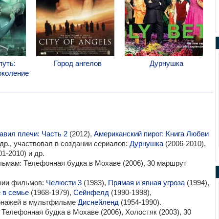
путь:
Город ангелов
Дурнушка
коление
авил плечи: Часть 2
(2012),
Американский пирог: Книга Любви
 др., участвовал в создании сериалов:
Дурнушка
(2006-2010),
1-2010) и др.
льмам: Телефонная будка в Мохаве (2006), 30 маршрут
ании фильмов:
Челюсти 3
(1983),
Прямая и явная угроза
(1994),
 в семье
(1968-1979),
Сейнфелд
(1990-1998),
сонажей в мультфильме
Диснейленд
(1954-1990).
елефонная будка в Мохаве (2006), Холостяк (2003), 30