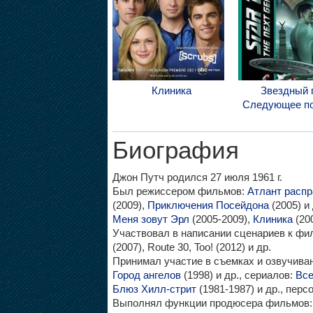
Клиника
Звездный 
Следующее по
Биография
Джон Путч родился 27 июля 1961 г.
Был режиссером фильмов:
Атлант распр
(2009),
Приключения Посейдона
(2005) и
Меня зовут Эрл
(2005-2009),
Клиника
(200
Участвовал в написании сценариев к фи
(2007), Route 30, Too! (2012) и др.
Принимал участие в съемках и озвучив
Город ангелов
(1998) и др., сериалов:
Все
Блюз Хилл-стрит
(1981-1987) и др., пер
Выполнял функции продюсера фильмов: Т