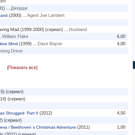
ell
01)
... Джордж
(2000)
... Agent Joe Lambert
mand
ving Mad (1999-2000) (сериал)
... Husband
. William Flake
6,00
(1999)
... Dave Bayne
4,00
tive Mind
mtorg Driver
[Показать все]
5) (сериал)
14) (сериал)
(2012)
4,50
as Shrugged: Part II
) (сериал)
(2011)
1,00
на / Beethoven`s Christmas Adventure
ts (2011) (сериал)