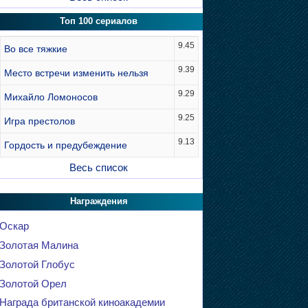
Топ 100 сериалов
9.45
Во все тяжкие
9.39
Место встречи изменить нельзя
9.29
Михайло Ломоносов
9.25
Игра престолов
9.13
Гордость и предубеждение
Весь список
Награждения
Оскар
Золотая Малина
Золотой Глобус
Золотой Орел
Награда британской киноакадемии