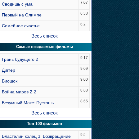
7.07
Сводишь с ума
6.38
Первый на Олимпе
6.2
Семейное счастье
Весь список
Самые ожидаемые фильмы
9.17
Грань будущего 2
9.09
Диггер
9.00
Биошок
8.68
Война миров Z 2
8.65
Безумный Макс: Пустошь
Весь список
Топ 100 фильмов
9.5
Властелин колец 3: Возвращение