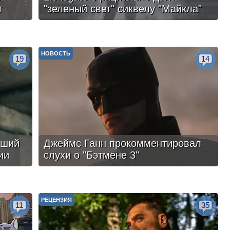
г
"зеленый свет" сиквелу "Майкла"
НОВОСТЬ
19
14
чший
Джеймс Ганн прокомментировал
ии
слухи о "Бэтмене 3"
РЕЦЕНЗИЯ
11
35