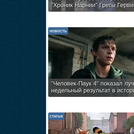
"Хроник Нарнии" Греты Герви
НОВОСТЬ
"Человек-Паук 4" показал лу
недельный результат в истор
СТАТЬЯ