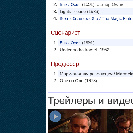
(1991)
... Shop Owner
Бык / Oxen
Lights Please (1986)
Волшебная флейта / The Magic Flute
Сценарист
(1991)
Бык / Oxen
Under södra korset (1952)
Продюсер
Мармеладная революция / Marmelad
One on One (1978)
Трейлеры и виде