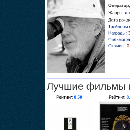
Оператор,
Жанры:
др
Дата рожде
Трейлеры 
Награды:
Фильмогр
Отзывы:
0
Лучшие фильмы 
8,50
8
Рейтинг:
Рейтинг: