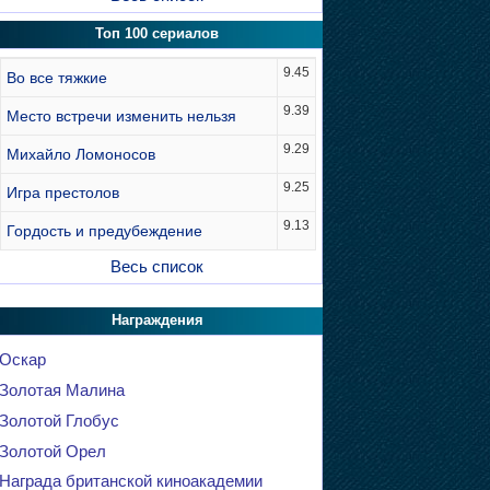
Топ 100 сериалов
9.45
Во все тяжкие
9.39
Место встречи изменить нельзя
9.29
Михайло Ломоносов
9.25
Игра престолов
9.13
Гордость и предубеждение
Весь список
Награждения
Оскар
Золотая Малина
Золотой Глобус
Золотой Орел
Награда британской киноакадемии