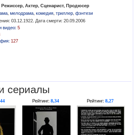
 Режиссер, Актер, Сценарист, Продюсер
ама
,
мелодрама
,
комедия
,
триллер
,
фэнтези
ния: 03.12.1922. Дата смерти: 20.09.2006
и видео:
5
3
афия:
127
и сериалы
,44
8,34
8,27
Рейтинг:
Рейтинг: