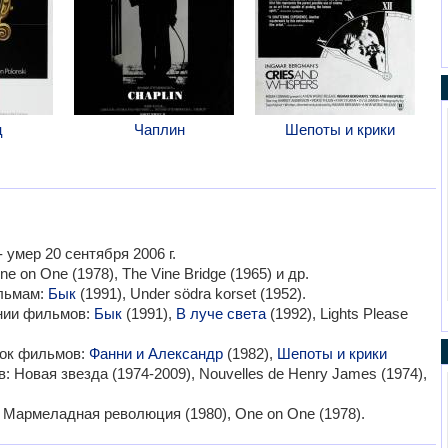
ц
Чаплин
Шепоты и крики
 умер 20 сентября 2006 г.
ne on One (1978), The Vine Bridge (1965) и др.
ильмам:
Бык
(1991), Under södra korset (1952).
ании фильмов:
Бык
(1991),
В луче света
(1992), Lights Please
мок фильмов:
Фанни и Александр
(1982),
Шепоты и крики
в: Новая звезда (1974-2009), Nouvelles de Henry James (1974),
армеладная революция (1980), One on One (1978).