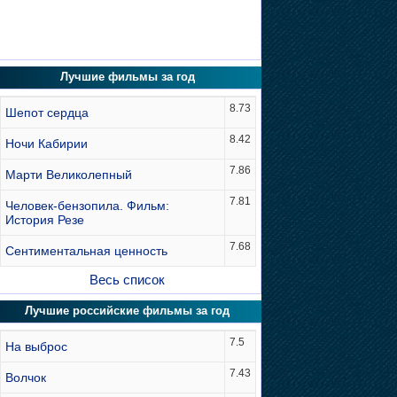
Лучшие фильмы за год
8.73
Шепот сердца
8.42
Ночи Кабирии
7.86
Марти Великолепный
7.81
Человек-бензопила. Фильм:
История Резе
7.68
Сентиментальная ценность
Весь список
Лучшие российские фильмы за год
7.5
На выброс
7.43
Волчок