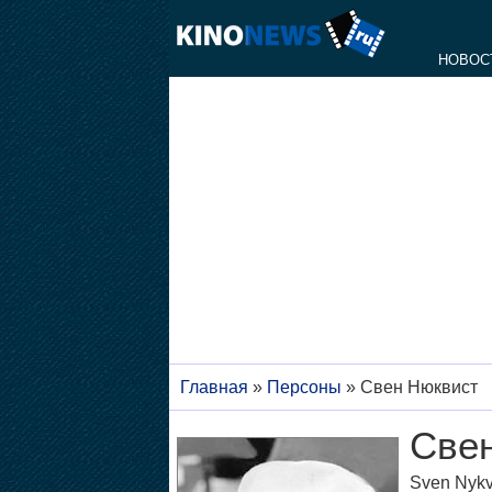
НОВОС
Главная
»
Персоны
»
Свен Нюквист
Све
Sven Nykv