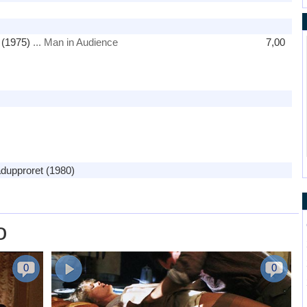
(1975)
... Man in Audience
7,00
upproret (1980)
о
0
0