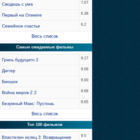
7.07
Сводишь с ума
6.38
Первый на Олимпе
6.2
Семейное счастье
Весь список
Самые ожидаемые фильмы
9.17
Грань будущего 2
9.09
Диггер
9.00
Биошок
8.68
Война миров Z 2
8.65
Безумный Макс: Пустошь
Весь список
Топ 100 фильмов
9.5
Властелин колец 3: Возвращение