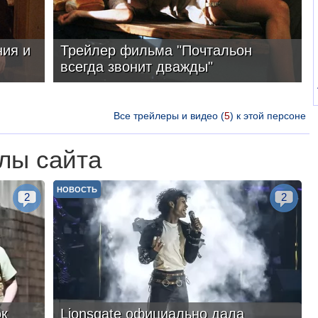
ия и
Трейлер фильма "Почтальон
всегда звонит дважды"
Все трейлеры и видео (
5
) к этой персоне
лы сайта
НОВОСТЬ
2
2
ок
Lionsgate официально дала