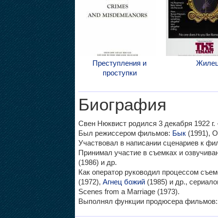
Преступления и
Жиле
проступки
Биография
Свен Нюквист родился 3 декабря 1922 г. -
Был режиссером фильмов:
Бык
(1991), O
Участвовал в написании сценариев к ф
Принимал участие в съемках и озвучив
(1986) и др.
Как оператор руководил процессом съе
(1972),
Агнец божий
(1985) и др., сериало
Scenes from a Marriage (1973).
Выполнял функции продюсера фильмов: М