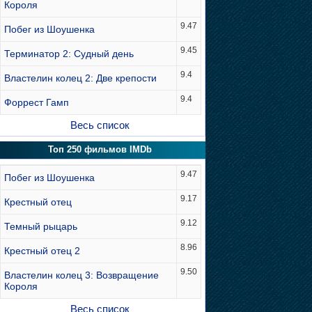
Короля
9.47
Побег из Шоушенка
9.45
Терминатор 2: Судный день
9.4
Властелин колец 2: Две крепости
9.4
Форрест Гамп
Весь список
Топ 250 фильмов IMDb
9.47
Побег из Шоушенка
9.17
Крестный отец
9.12
Темный рыцарь
8.96
Крестный отец 2
9.50
Властелин колец 3: Возвращение
Короля
Весь список