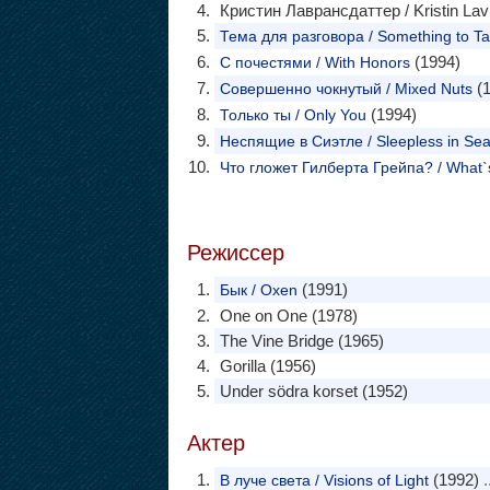
Кристин Лаврансдаттер / Kristin Lav
Тема для разговора / Something to Ta
(1994)
С почестями / With Honors
(1
Совершенно чокнутый / Mixed Nuts
(1994)
Только ты / Only You
Неспящие в Сиэтле / Sleepless in Seat
Что гложет Гилберта Грейпа? / What`s
Режиссер
(1991)
Бык / Oxen
One on One (1978)
The Vine Bridge (1965)
Gorilla (1956)
Under södra korset (1952)
Актер
(1992)
.
В луче света / Visions of Light