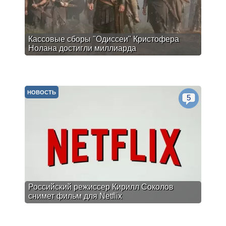
Кассовые сборы "Одиссеи" Кристофера
Нолана достигли миллиарда
НОВОСТЬ
5
Российский режиссер Кирилл Соколов
снимет фильм для Netflix