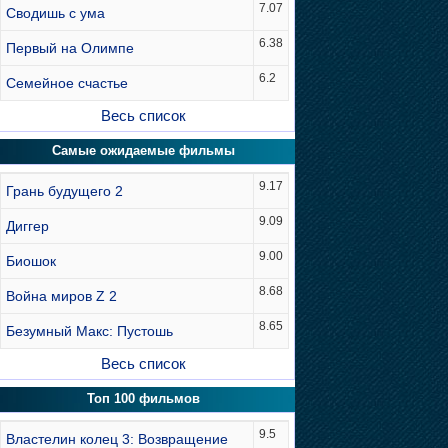
7.07
Сводишь с ума
6.38
Первый на Олимпе
6.2
Семейное счастье
Весь список
Самые ожидаемые фильмы
9.17
Грань будущего 2
9.09
Диггер
9.00
Биошок
8.68
Война миров Z 2
8.65
Безумный Макс: Пустошь
Весь список
Топ 100 фильмов
9.5
Властелин колец 3: Возвращение