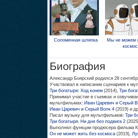
Соломенная шляпка
Мы не можем 
космос
Биография
Александр Боярский родился 28 сентября
Участвовал в написании сценариев к м
Три богатыря: Ход конем
(2014),
Три бог
Принимал участие в съемках и озвучив
мультфильмах:
Иван Царевич и Серый В
Иван Царевич и Серый Волк 4
(2019) и др
Писал музыку для мультфильмов:
Три б
Три богатыря. Ни дня без подвига 2
(2025
Выполнял функции продюсера фильма Кр
Он не может жить без космоса
(2019),
Лу