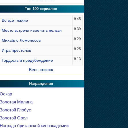
Топ 100 сериалов
9.45
Во все тяжкие
9.39
Место встречи изменить нельзя
9.29
Михайло Ломоносов
9.25
Игра престолов
9.13
Гордость и предубеждение
Весь список
Награждения
Оскар
Золотая Малина
Золотой Глобус
Золотой Орел
Награда британской киноакадемии