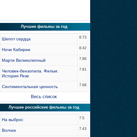
Лучшие фильмы за год
8.73
Шепот сердца
8.42
Ночи Кабирии
7.86
Марти Великолепный
7.81
Человек-бензопила. Фильм:
История Резе
7.68
Сентиментальная ценность
Весь список
Лучшие российские фильмы за год
7.5
На выброс
7.43
Волчок