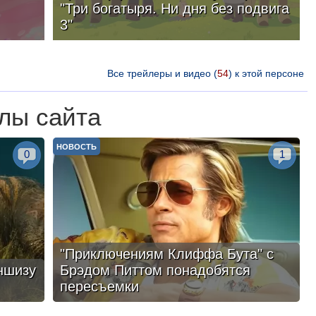
"Три богатыря. Ни дня без подвига
3"
Все трейлеры и видео (
54
) к этой персоне
лы сайта
НОВОСТЬ
0
1
"Приключениям Клиффа Бута" с
ншизу
Брэдом Питтом понадобятся
пересъемки