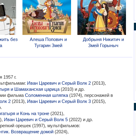
жить без
Алеша Попович и
Добрыня Никитич и
а
Тугарин Змей
Змей Горыныч
 1957 г.
ультфильмам:
Иван Царевич и Серый Волк 2
(2013),
атыря и Шамаханская царица
(2010) и др.
ании фильма
Соломенная шляпка
(1974), персонажей в
олк 2
(2013),
Иван Царевич и Серый Волк 3
(2015),
.
огатыря и Конь на троне
(2021),
),
Иван Царевич и Серый Волк 5
(2022) и др.
епкий орешек (1997), мультфильмов:
нтик. Возвращение домой
(2024),