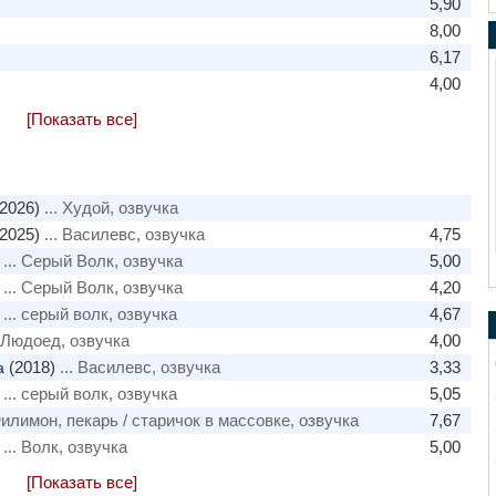
5,90
8,00
6,17
4,00
[Показать все]
2026)
... Худой, озвучка
2025)
... Василевс, озвучка
4,75
... Серый Волк, озвучка
5,00
... Серый Волк, озвучка
4,20
... серый волк, озвучка
4,67
. Людоед, озвучка
4,00
(2018)
... Василевс, озвучка
3,33
а
... серый волк, озвучка
5,05
Филимон, пекарь / старичок в массовке, озвучка
7,67
... Волк, озвучка
5,00
[Показать все]