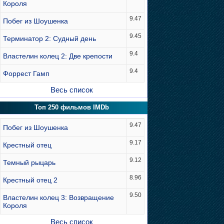
Короля
9.47
Побег из Шоушенка
9.45
Терминатор 2: Судный день
9.4
Властелин колец 2: Две крепости
9.4
Форрест Гамп
Весь список
Топ 250 фильмов IMDb
9.47
Побег из Шоушенка
9.17
Крестный отец
9.12
Темный рыцарь
8.96
Крестный отец 2
9.50
Властелин колец 3: Возвращение
Короля
Весь список