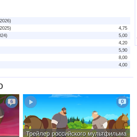
2026)
2025)
4,75
024)
5,00
4,20
5,90
8,00
4,00
о
6
0
Трейлер российского мультфильма