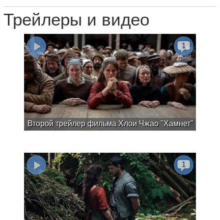
Трейлеры и видео
1
Второй трейлер фильма Хлои Чжао "Хамнет"
1