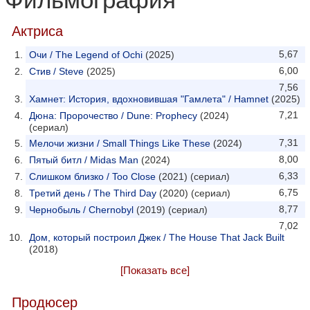
Фильмография
Актриса
5,67
Очи / The Legend of Ochi
(2025)
6,00
Стив / Steve
(2025)
7,56
Хамнет: История, вдохновившая "Гамлета" / Hamnet
(2025)
7,21
Дюна: Пророчество / Dune: Prophecy
(2024)
(сериал)
7,31
Мелочи жизни / Small Things Like These
(2024)
8,00
Пятый битл / Midas Man
(2024)
6,33
Слишком близко / Too Close
(2021) (сериал)
6,75
Третий день / The Third Day
(2020) (сериал)
8,77
Чернобыль / Chernobyl
(2019) (сериал)
7,02
Дом, который построил Джек / The House That Jack Built
(2018)
[Показать все]
Продюсер