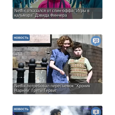
Netflix отказался от спин-оффа "Игры в
кальмара" Дэвида Финчера
НОВОСТЬ
10
Netflix потребовал пересъемок "Хроник
Нарнии" Греты Гервиг
НОВОСТЬ
4