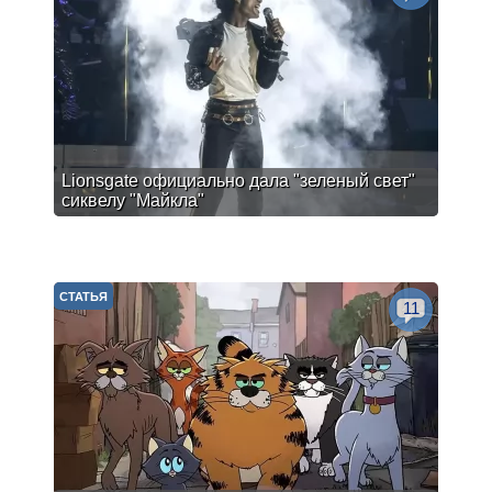
Lionsgate официально дала "зеленый свет"
сиквелу "Майкла"
СТАТЬЯ
11