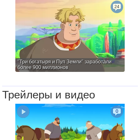
24
"Три богатыря и Пуп Земли" заработали
более 900 миллионов
Трейлеры и видео
0