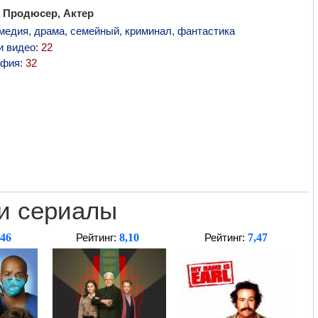
 Продюсер, Актер
медия
,
драма
,
семейный
,
криминал
,
фантастика
и видео:
22
афия:
32
и сериалы
,46
8,10
7,47
Рейтинг:
Рейтинг: