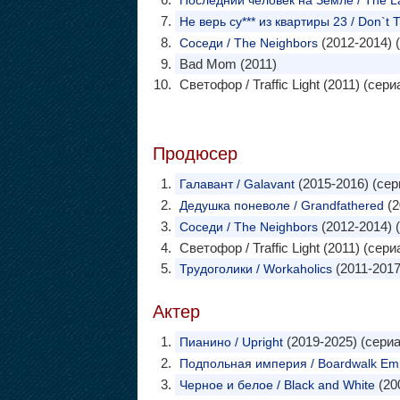
Последний человек на Земле / The La
Не верь су*** из квартиры 23 / Don`t T
(2012-2014) 
Соседи / The Neighbors
Bad Mom (2011)
Светофор / Traffic Light (2011) (сери
Продюсер
(2015-2016) (сер
Галавант / Galavant
(2
Дедушка поневоле / Grandfathered
(2012-2014) 
Соседи / The Neighbors
Светофор / Traffic Light (2011) (сери
(2011-2017
Трудоголики / Workaholics
Актер
(2019-2025) (сериа
Пианино / Upright
Подпольная империя / Boardwalk Em
(20
Черное и белое / Black and White