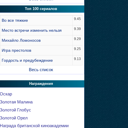
Топ 100 сериалов
9.45
Во все тяжкие
9.39
Место встречи изменить нельзя
9.29
Михайло Ломоносов
9.25
Игра престолов
9.13
Гордость и предубеждение
Весь список
Награждения
Оскар
Золотая Малина
Золотой Глобус
Золотой Орел
Награда британской киноакадемии