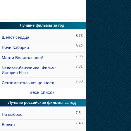
Лучшие фильмы за год
8.73
Шепот сердца
8.42
Ночи Кабирии
7.86
Марти Великолепный
7.81
Человек-бензопила. Фильм:
История Резе
7.68
Сентиментальная ценность
Весь список
Лучшие российские фильмы за год
7.5
На выброс
7.43
Волчок