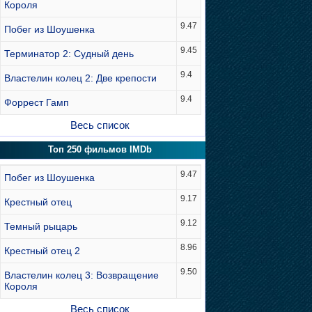
Короля
9.47
Побег из Шоушенка
9.45
Терминатор 2: Судный день
9.4
Властелин колец 2: Две крепости
9.4
Форрест Гамп
Весь список
Топ 250 фильмов IMDb
9.47
Побег из Шоушенка
9.17
Крестный отец
9.12
Темный рыцарь
8.96
Крестный отец 2
9.50
Властелин колец 3: Возвращение
Короля
Весь список