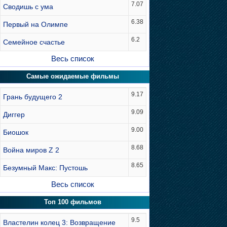
7.07
Сводишь с ума
6.38
Первый на Олимпе
6.2
Семейное счастье
Весь список
Самые ожидаемые фильмы
9.17
Грань будущего 2
9.09
Диггер
9.00
Биошок
8.68
Война миров Z 2
8.65
Безумный Макс: Пустошь
Весь список
Топ 100 фильмов
9.5
Властелин колец 3: Возвращение