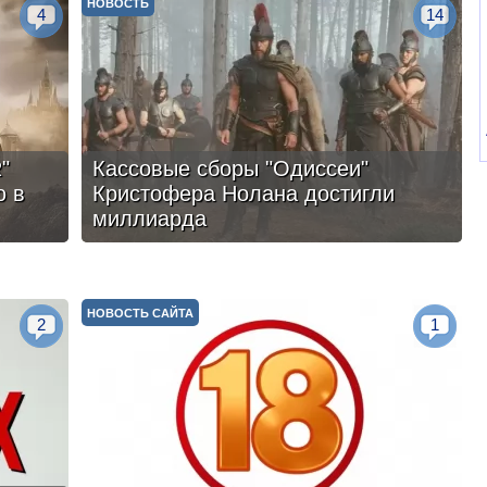
НОВОСТЬ
4
14
"
Кассовые сборы "Одиссеи"
ю в
Кристофера Нолана достигли
миллиарда
НОВОСТЬ САЙТА
2
1