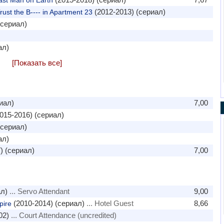
st Man on Earth
(2012-2013) (сериал)
rust the B---- in Apartment 23
(сериал)
ал)
[Показать все]
иал)
7,00
015-2016) (сериал)
(сериал)
ал)
) (сериал)
7,00
л)
... Servo Attendant
9,00
(2010-2014) (сериал)
... Hotel Guest
8,66
pire
02)
... Court Attendance (uncredited)