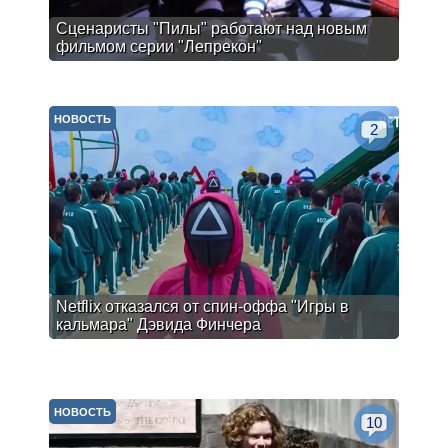
Сценаристы "Пилы" работают над новым
фильмом серии "Лепрекон"
НОВОСТЬ
2
Netflix отказался от спин-оффа "Игры в
кальмара" Дэвида Финчера
НОВОСТЬ
10