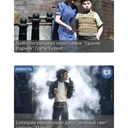
Netflix потребовал пересъемок "Хроник
Нарнии" Греты Гервиг
НОВОСТЬ
4
Lionsgate официально дала "зеленый свет"
сиквелу "Майкла"