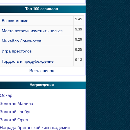
Топ 100 сериалов
9.45
Во все тяжкие
9.39
Место встречи изменить нельзя
9.29
Михайло Ломоносов
9.25
Игра престолов
9.13
Гордость и предубеждение
Весь список
Награждения
Оскар
Золотая Малина
Золотой Глобус
Золотой Орел
Награда британской киноакадемии