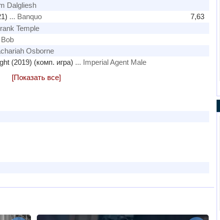
m Dalgliesh
1)
... Banquo
7,63
Frank Temple
. Bob
achariah Osborne
ght (2019) (комп. игра)
... Imperial Agent Male
[Показать все]