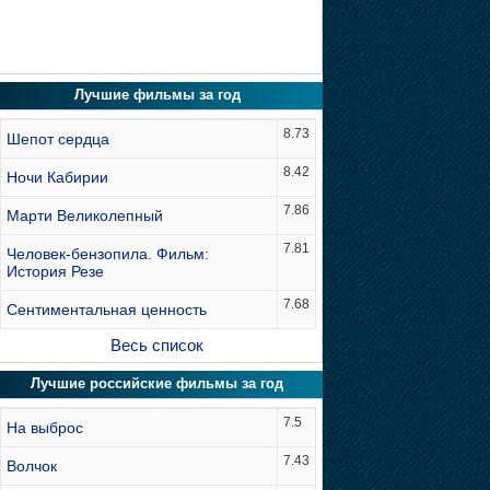
Лучшие фильмы за год
8.73
Шепот сердца
8.42
Ночи Кабирии
7.86
Марти Великолепный
7.81
Человек-бензопила. Фильм:
История Резе
7.68
Сентиментальная ценность
Весь список
Лучшие российские фильмы за год
7.5
На выброс
7.43
Волчок