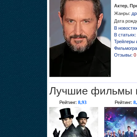
Актер, Пр
Жанры:
др
Дата рожде
В новостя
В статьях
Трейлеры 
Фильмогр
Отзывы:
0
Лучшие фильмы 
8,93
8
Рейтинг:
Рейтинг: