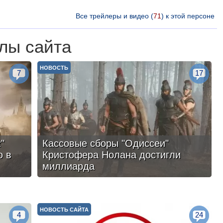
Все трейлеры и видео (
71
) к этой персоне
лы сайта
НОВОСТЬ
7
17
"
Кассовые сборы "Одиссеи"
ю в
Кристофера Нолана достигли
миллиарда
НОВОСТЬ САЙТА
4
24