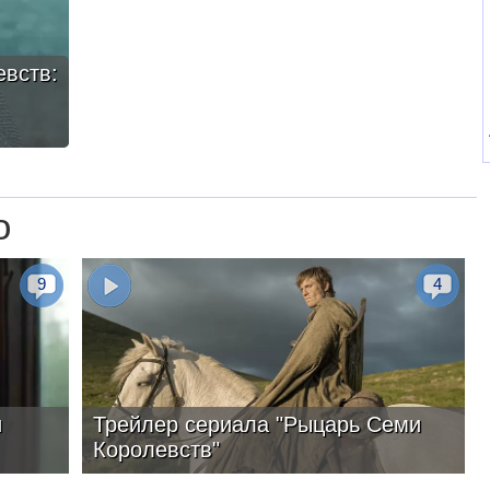
вств:
о
9
4
и
Трейлер сериала "Рыцарь Семи
Королевств"