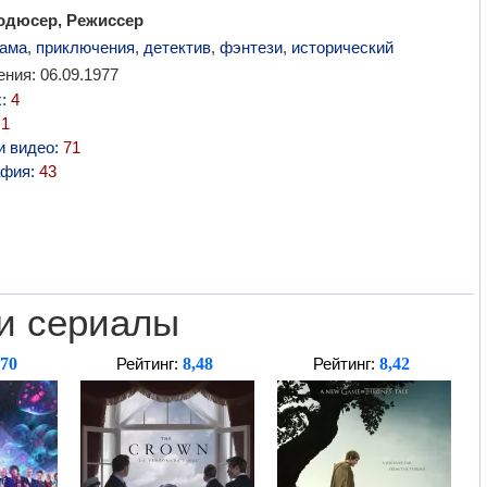
одюсер, Режиссер
ама
,
приключения
,
детектив
,
фэнтези
,
исторический
ния: 06.09.1977
х:
4
:
1
и видео:
71
афия:
43
и сериалы
,70
8,48
8,42
Рейтинг:
Рейтинг: