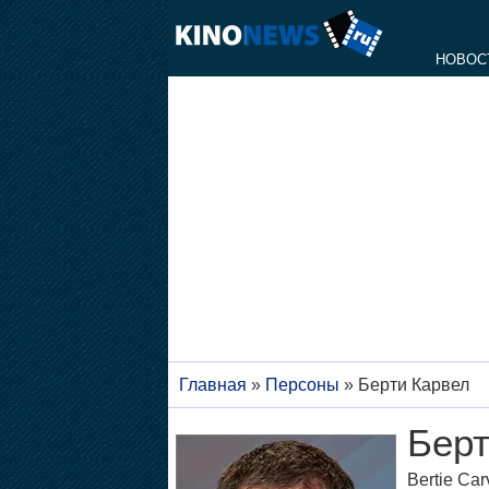
НОВОС
Главная
»
Персоны
»
Берти Карвел
Берт
Bertie Car