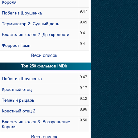
Короля
9.47
Побег из Шоушенка
9.45
Терминатор 2: Судный день
9.4
Властелин колец 2: Две крепости
9.4
Форрест Гамп
Весь список
Топ 250 фильмов IMDb
9.47
Побег из Шоушенка
9.17
Крестный отец
9.12
Темный рыцарь
8.96
Крестный отец 2
9.50
Властелин колец 3: Возвращение
Короля
Весь список