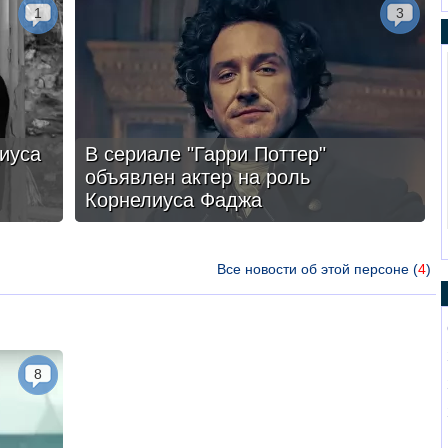
1
3
иуса
В сериале "Гарри Поттер"
объявлен актер на роль
Корнелиуса Фаджа
Все новости об этой персоне (
4
)
8