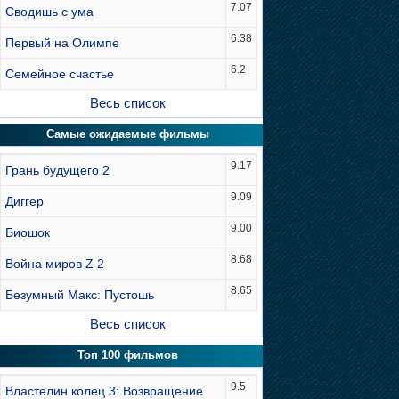
7.07
Сводишь с ума
6.38
Первый на Олимпе
6.2
Семейное счастье
Весь список
Самые ожидаемые фильмы
9.17
Грань будущего 2
9.09
Диггер
9.00
Биошок
8.68
Война миров Z 2
8.65
Безумный Макс: Пустошь
Весь список
Топ 100 фильмов
9.5
Властелин колец 3: Возвращение