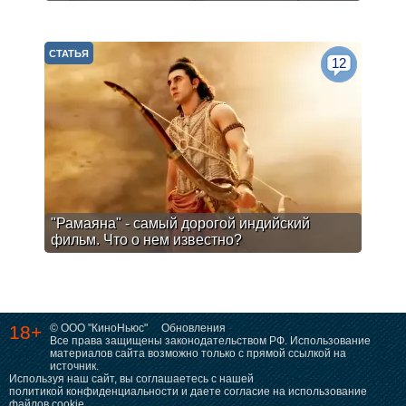
СТАТЬЯ
12
"Рамаяна" - самый дорогой индийский
фильм. Что о нем известно?
18+
© ООО "КиноНьюс"
Обновления
Все права защищены законодательством РФ. Использование
материалов сайта возможно только с прямой ссылкой на
источник.
Используя наш сайт, вы соглашаетесь с нашей
политикой конфиденциальности
и даете согласие на использование
файлов cookie.