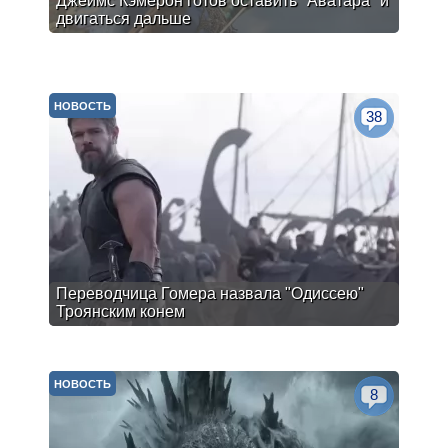
Джеймс Кэмерон готов оставить "Аватара" и
двигаться дальше
НОВОСТЬ
38
Переводчица Гомера назвала "Одиссею"
Троянским конем
НОВОСТЬ
8