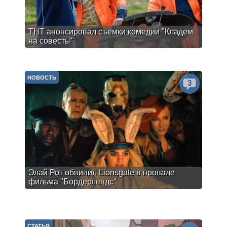
ТНТ анонсировал съемки комедии "Кладем
на совесть!"
НОВОСТЬ
3
Элай Рот обвинил Lionsgate в провале
фильма "Бордерлендс"
СТАТЬЯ