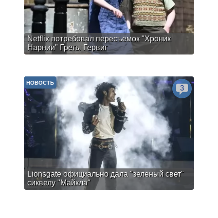
Netflix потребовал пересъемок "Хроник
Нарнии" Греты Гервиг
НОВОСТЬ
3
Lionsgate официально дала "зеленый свет"
сиквелу "Майкла"