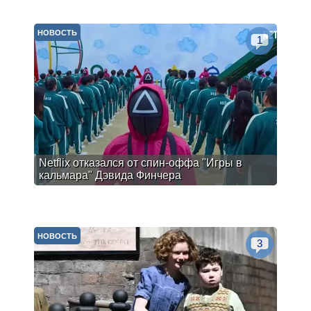
НОВОСТЬ
1
Netflix отказался от спин-оффа "Игры в
кальмара" Дэвида Финчера
НОВОСТЬ
3