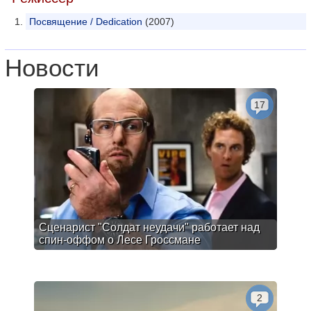
Посвящение / Dedication
(2007)
Новости
17
Сценарист "Солдат неудачи" работает над
спин-оффом о Лесе Гроссмане
2