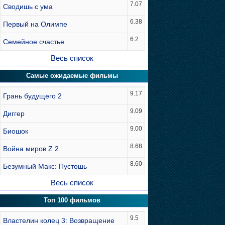
7.07
Сводишь с ума
6.38
Первый на Олимпе
6.2
Семейное счастье
Весь список
Самые ожидаемые фильмы
9.17
Грань будущего 2
9.09
Диггер
9.00
Биошок
8.68
Война миров Z 2
8.60
Безумный Макс: Пустошь
Весь список
Топ 100 фильмов
9.5
Властелин колец 3: Возвращение