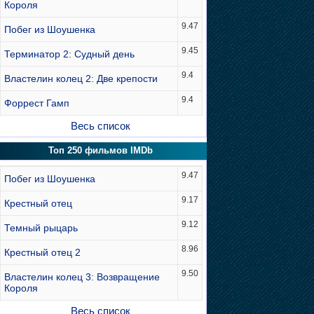
Короля
9.47
Побег из Шоушенка
9.45
Терминатор 2: Судный день
9.4
Властелин колец 2: Две крепости
9.4
Форрест Гамп
Весь список
Топ 250 фильмов IMDb
9.47
Побег из Шоушенка
9.17
Крестный отец
9.12
Темный рыцарь
8.96
Крестный отец 2
9.50
Властелин колец 3: Возвращение
Короля
Весь список