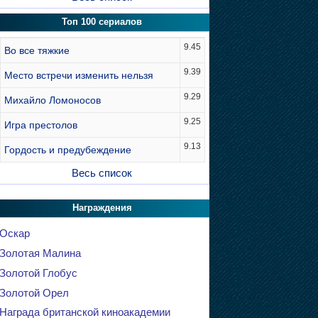
Топ 100 сериалов
9.45
Во все тяжкие
9.39
Место встречи изменить нельзя
9.29
Михайло Ломоносов
9.25
Игра престолов
9.13
Гордость и предубеждение
Весь список
Награждения
Оскар
Золотая Малина
Золотой Глобус
Золотой Орел
Награда британской киноакадемии