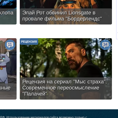
клопа
Элай Рот обвинил Lionsgate в
провале фильма "Бордерлендс"
РЕЦЕНЗИЯ
11
34
Рецензия на сериал "Мыс страха".
жные
Современное переосмысление
"Палачей"
РФ. Использование материалов сайта возможно только с