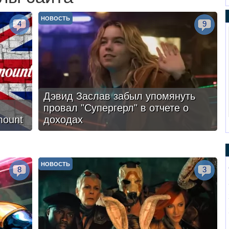
НОВОСТЬ
4
9
Дэвид Заслав забыл упомянуть
провал "Супергерл" в отчете о
mount
доходах
НОВОСТЬ
8
3