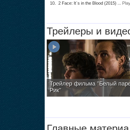
2 Face: It`s in the Blood (2015)
... Pla
Трейлеры и виде
Трейлер фильма "Белый пар
Рик"
Главные материа