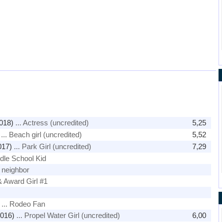
018)
... Actress (uncredited)
5,25
... Beach girl (uncredited)
5,52
017)
... Park Girl (uncredited)
7,29
ddle School Kid
/ neighbor
l & Award Girl #1
... Rodeo Fan
016)
... Propel Water Girl (uncredited)
6,00