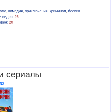
ама
,
комедия
,
приключения
,
криминал
,
боевик
и видео:
26
афия:
20
и сериалы
,52