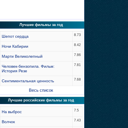
Лучшие фильмы за год
8.73
Шепот сердца
8.42
Ночи Кабирии
7.86
Марти Великолепный
7.81
Человек-бензопила. Фильм:
История Резе
7.68
Сентиментальная ценность
Весь список
Лучшие российские фильмы за год
7.5
На выброс
7.43
Волчок