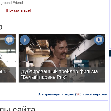
yground Friend
[Показать все]
о
2
5
ень
Дублированный трейлер фильма
"Белый парень Рик"
Все трейлеры и видео (
26
) к этой персоне
лы сайта