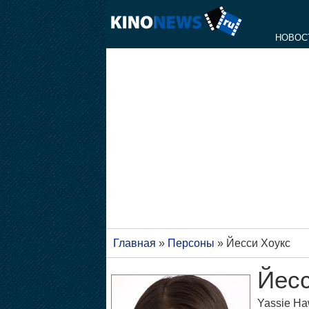
НОВОС
Главная
»
Персоны
»
Йесси Хоукс
Йесс
Yassie H