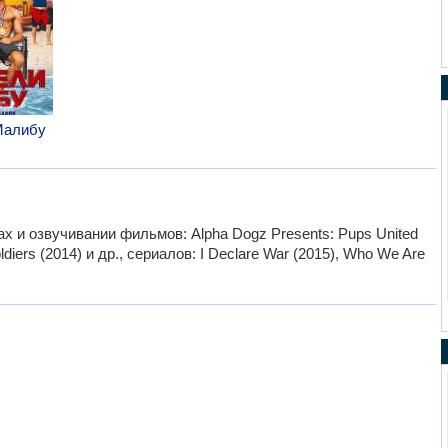
Малибу
х и озвучивании фильмов: Alpha Dogz Presents: Pups United
oldiers (2014) и др., сериалов: I Declare War (2015), Who We Are