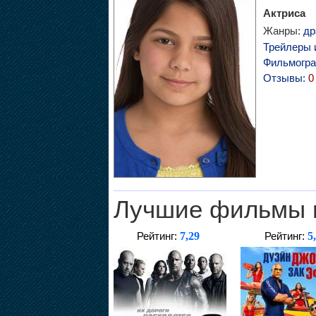
Актриса
Жанры:
др
Трейлеры 
Фильмогр
Отзывы:
0
Лучшие фильмы 
7,29
5
Рейтинг:
Рейтинг: