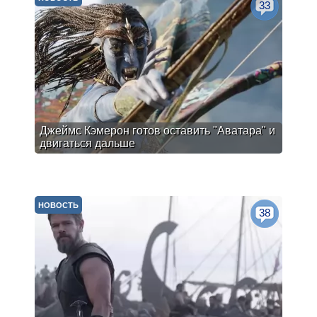
33
Джеймс Кэмерон готов оставить "Аватара" и
двигаться дальше
НОВОСТЬ
38