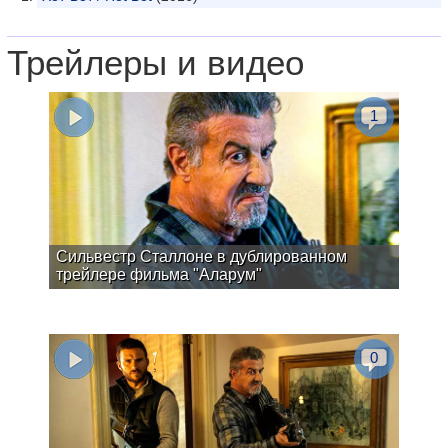
Трейлеры и видео
1
Сильвестр Сталлоне в дублированном
трейлере фильма "Аларум"
0