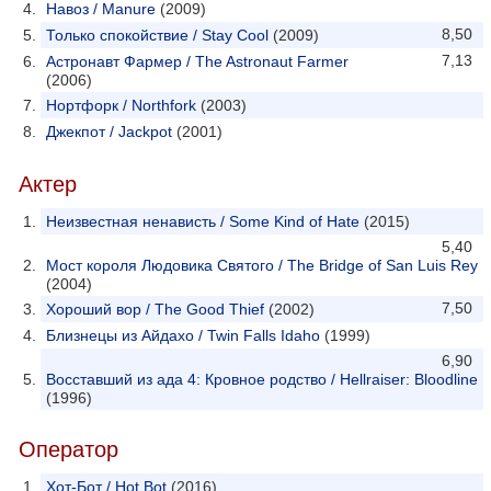
Навоз / Manure
(2009)
8,50
Только спокойствие / Stay Cool
(2009)
7,13
Астронавт Фармер / The Astronaut Farmer
(2006)
Нортфорк / Northfork
(2003)
Джекпот / Jackpot
(2001)
Актер
Неизвестная ненависть / Some Kind of Hate
(2015)
5,40
Мост короля Людовика Святого / The Bridge of San Luis Rey
(2004)
7,50
Хороший вор / The Good Thief
(2002)
Близнецы из Айдахо / Twin Falls Idaho
(1999)
6,90
Восставший из ада 4: Кровное родство / Hellraiser: Bloodline
(1996)
Оператор
Хот-Бот / Hot Bot
(2016)