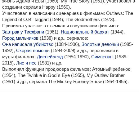
жизнь Адама и Евы (1960), My True Story (1951), участвовал в
создании сериала Happy (1960).
Участвовал в написании сценариев к фильмам: Outlaws: The
Legend of O.B. Taggart (1994), The Godmothers (1973).
Принимал участие в съемках и озвучивании фильмов:
Завтрак у Тиффани
(1961),
Национальный бархат
(1944),
Город мальчиков
(1938) и др., сериалов:
Она написала убийство
(1984-1996),
Золотые девочки
(1985-
1992),
Скорая помощь
(1994-2009) и др., персонажей в
мультфильмах:
Диснейленд
(1954-1990),
Симпсоны
(1989-
2015),
Лис и пес
(1981) и др.
Выполнял функции продюсера фильмов: Атомный ребенок
(1954), The Twinkle in God`s Eye (1955), My Outlaw Brother
(1951) и др., сериала The Mickey Rooney Show (1954-1955).