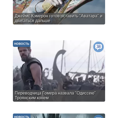
Джеймс Кэмерон готов оставить "Аватара" и
двигаться дальше
НОВОСТЬ
38
Переводчица Гомера назвала "Одиссею"
Троянским конем
НОВОСТЬ