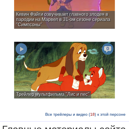
Кевин Файги озвучивает главного злодея в
пародии на Марвел в 31-ом сезоне сериала
"Симпсоны"
0
Трейлер мультфильма "Лис и пес"
Все трейлеры и видео (
18
) к этой персоне