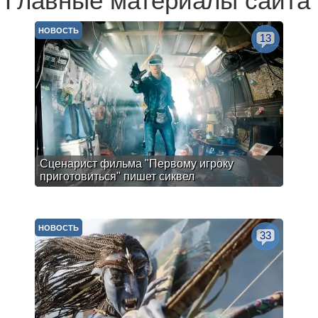
Главные материалы сайта
НОВОСТЬ
13
Сценарист фильма "Первому игроку
приготовиться" пишет сиквел
НОВОСТЬ
33