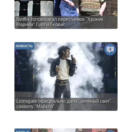
Netflix потребовал пересъемок "Хроник
Нарнии" Греты Гервиг
НОВОСТЬ
4
Lionsgate официально дала "зеленый свет"
сиквелу "Майкла"