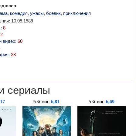
родюсер
ама
,
комедия
,
ужасы
,
боевик
,
приключения
ния: 10.08.1989
х:
8
:
2
и видео:
60
3
афия:
23
и сериалы
,17
6,81
6,69
Рейтинг:
Рейтинг: