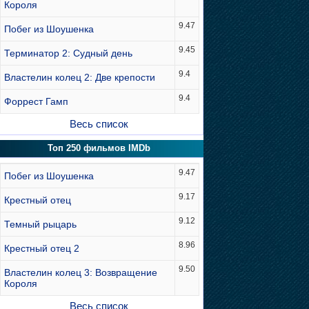
Короля
9.47
Побег из Шоушенка
9.45
Терминатор 2: Судный день
9.4
Властелин колец 2: Две крепости
9.4
Форрест Гамп
Весь список
Топ 250 фильмов IMDb
9.47
Побег из Шоушенка
9.17
Крестный отец
9.12
Темный рыцарь
8.96
Крестный отец 2
9.50
Властелин колец 3: Возвращение
Короля
Весь список