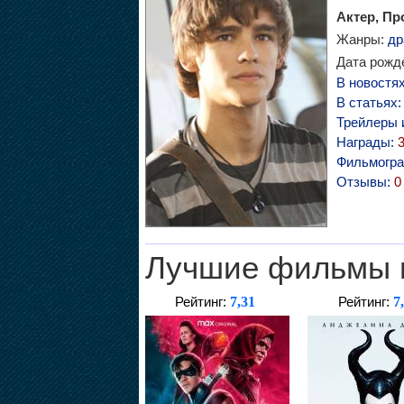
Актер, П
Жанры:
др
Дата рожде
В новостя
В статьях
Трейлеры 
Награды:
Фильмогр
Отзывы:
0
Лучшие фильмы 
7,31
7
Рейтинг:
Рейтинг: