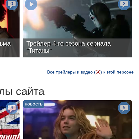
0
2
льма
Трейлер 4-го сезона сериала
"Титаны"
Все трейлеры и видео (
60
) к этой персоне
лы сайта
НОВОСТЬ
4
9