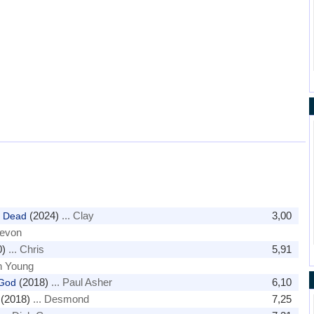
(2024)
... Clay
3,00
e Dead
Devon
)
... Chris
5,91
n Young
(2018)
... Paul Asher
6,10
 God
(2018)
... Desmond
7,25