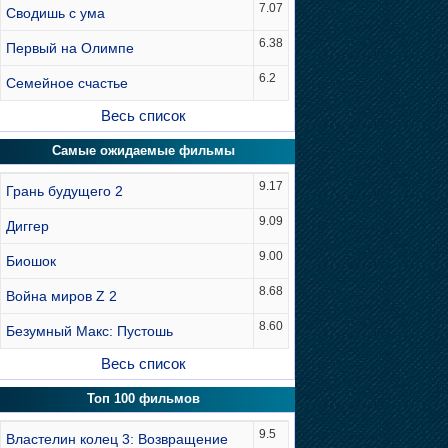
7.07
Сводишь с ума
6.38
Первый на Олимпе
6.2
Семейное счастье
Весь список
Самые ожидаемые фильмы
9.17
Грань будущего 2
9.09
Диггер
9.00
Биошок
8.68
Война миров Z 2
8.60
Безумный Макс: Пустошь
Весь список
Топ 100 фильмов
9.5
Властелин колец 3: Возвращение