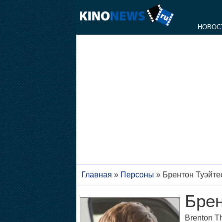
НОВОС
Главная
»
Персоны
»
Брентон Туэйте
Брен
Brenton T