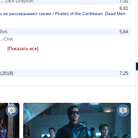
... Dick Grayson
7,31
6,81
не рассказывают сказки / Pirates of the Caribbean: Dead Men
 Bek
5,64
.. Chet
[Показать все]
(2018)
7,25
0
5