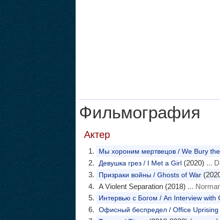
Фильмография
Актер
Мы хороним мертвецов / We Bury th
(2020)
... 
Девушка грез / I Met a Girl
(2020
Призраки войны / Ghosts of War
A Violent Separation (2018)
... Norma
Интервью с Богом / An Interview with
Офисный беспредел / Office Uprising