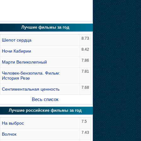
Лучшие фильмы за год
8.73
Шепот сердца
8.42
Ночи Кабирии
7.86
Марти Великолепный
7.81
Человек-бензопила. Фильм:
История Резе
7.68
Сентиментальная ценность
Весь список
Лучшие российские фильмы за год
7.5
На выброс
7.43
Волчок