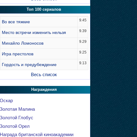
Топ 100 сериалов
9.45
Во все тяжкие
9.39
Место встречи изменить нельзя
9.29
Михайло Ломоносов
9.25
Игра престолов
9.13
Гордость и предубеждение
Весь список
Награждения
Оскар
Золотая Малина
Золотой Глобус
Золотой Орел
Награда британской киноакадемии