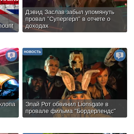
Дэвид Заслав забыл упомянуть
провал "Супергерл" в отчете о
mount
доходах
НОВОСТЬ
8
3
клопа
Элай Рот обвинил Lionsgate в
провале фильма "Бордерлендс"