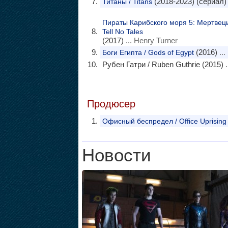
(2018-2023) (сериал)
Титаны / Titans
Пираты Карибского моря 5: Мертвецы 
Tell No Tales
(2017)
... Henry Turner
(2016)
...
Боги Египта / Gods of Egypt
Рубен Гатри / Ruben Guthrie (2015)
.
Продюсер
Офисный беспредел / Office Uprising
Новости