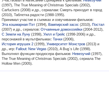
Участвовал в написании сценариев к фильмам:
Невезучий
(1997), The True Meaning of Christmas Specials (2002),
Carfuckers (2008) и др., сериалам: Смерть приходит в город
(2010), Таблетка радости (1988-1995).
Принимал участие в съемках и озвучивании фильмов:
Эта кошмарная Пэт
(1994),
Вампирский засос
(2010),
Постал
(2007) и др., сериалов:
Отчаянные домохозяйки
(2004-2012),
С Земли на Луну
(1998),
Уилл и Грейс
(1998-2006) и др.,
персонажей в мультфильмах:
Тачки
(2006),
История игрушек 2
(1999),
Университет Монстров
(2013) и
др., игр:
Fallout: New Vegas
(2010), A Bug`s Life (1998).
Выполнял функции продюсера фильмов:
Невезучий
(1997),
The True Meaning of Christmas Specials (2002), сериала The
Hollow Men (2005).