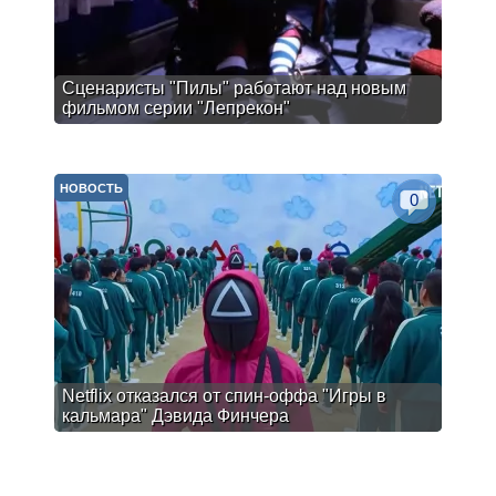
Сценаристы "Пилы" работают над новым
фильмом серии "Лепрекон"
НОВОСТЬ
0
Netflix отказался от спин-оффа "Игры в
кальмара" Дэвида Финчера