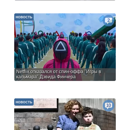
НОВОСТЬ
2
Netflix отказался от спин-оффа "Игры в
кальмара" Дэвида Финчера
НОВОСТЬ
10