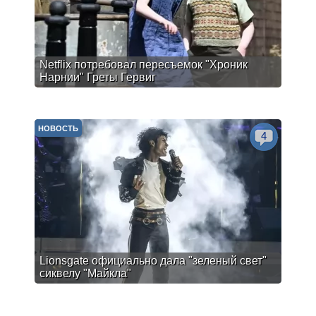
Netflix потребовал пересъемок "Хроник
Нарнии" Греты Гервиг
НОВОСТЬ
4
Lionsgate официально дала "зеленый свет"
сиквелу "Майкла"