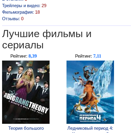
Трейлеры и видео:
29
Фильмография:
18
Отзывы:
0
Лучшие фильмы и
сериалы
8,39
7,11
Рейтинг:
Рейтинг:
Теория большого
Ледниковый период 4: