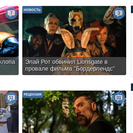
НОВОСТЬ
7
3
клопа
Элай Рот обвинил Lionsgate в
провале фильма "Бордерлендс"
РЕЦЕНЗИЯ
11
31