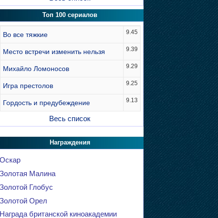
Топ 100 сериалов
9.45
Во все тяжкие
9.39
Место встречи изменить нельзя
9.29
Михайло Ломоносов
9.25
Игра престолов
9.13
Гордость и предубеждение
Весь список
Награждения
Оскар
Золотая Малина
Золотой Глобус
Золотой Орел
Награда британской киноакадемии