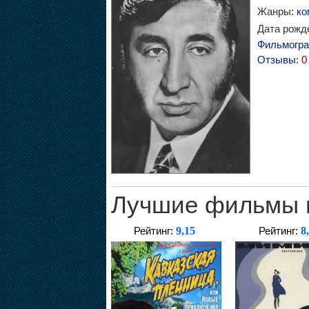
Жанры:
ко
Дата рожде
Фильмогр
Отзывы:
0
Лучшие фильмы 
9,15
8
Рейтинг:
Рейтинг: