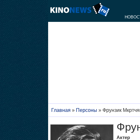
НОВОС
Главная
»
Персоны
»
Фрунзик Мкртчя
Фрун
Актер