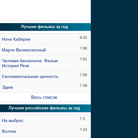
Лучшие фильмы за год
8.42
Ночи Кабирии
7.86
Марти Великолепный
7.81
Человек-бензопила. Фильм:
История Резе
7.68
Сентиментальная ценность
7.58
Эдем
Весь список
Лучшие российские фильмы за год
7.5
На выброс
7.43
Волчок