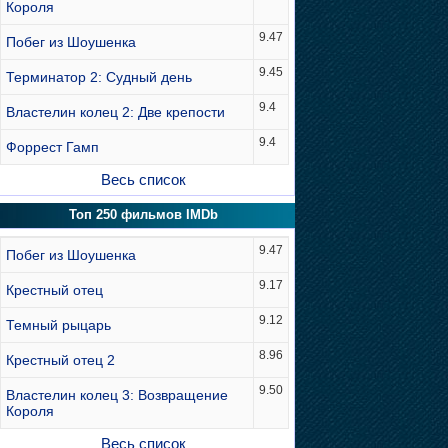
Короля
9.47
Побег из Шоушенка
9.45
Терминатор 2: Судный день
9.4
Властелин колец 2: Две крепости
9.4
Форрест Гамп
Весь список
Топ 250 фильмов IMDb
9.47
Побег из Шоушенка
9.17
Крестный отец
9.12
Темный рыцарь
8.96
Крестный отец 2
9.50
Властелин колец 3: Возвращение
Короля
Весь список