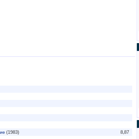
(1983)
8,87
тие