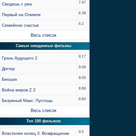
7.07
Сводишь с ума
6.38
Первый на Олимпе
6.2
Семейное счастье
Весь список
Самые ожидаемые фильмы
9.17
Грань будущего 2
9.09
Диггер
9.00
Биошок
8.68
Война миров Z 2
8.60
Безумный Макс: Пустошь
Весь список
Топ 100 фильмов
9.5
Властелин колец 3: Возвращение