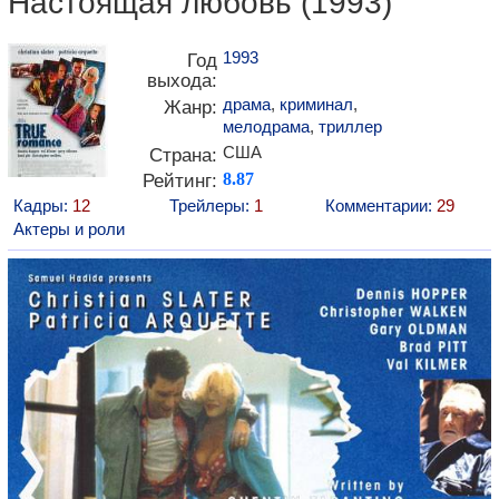
Настоящая любовь (1993)
1993
Год
выхода:
драма
,
криминал
,
Жанр:
мелодрама
,
триллер
США
Страна:
Рейтинг:
8.87
Кадры:
12
Трейлеры:
1
Комментарии:
29
Актеры и роли