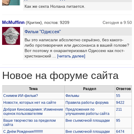
Как же секта Нолана питается.
McMuffinn
(Критик), постов: 9209
Сегодня в 9:50
Фильм "Одиссея"
Вы это написали абсолютно серьёзно, без какого-
либо противоречия или диссонанса в вашей голове?
Вот поэтому я охарактеризовал Одиссею как пост-
христианский ...
[читать далее]
Новое на форуме сайта
Тема
Раздел
Ответов
Снимем ИИ-фильм?
Фильмы
55
Новости, которых нет на сайте
Правила работы форума
9422
Добрая Киноакадемия: Изменение
Предложения по
211
оценок пользователям
улучшению работы сайта
Ваше творчество за пределом
Вне съемочной площадки
95
сайта
С Днём Рождения!!!!!!!!!!
Вне съемочной площадки
6474