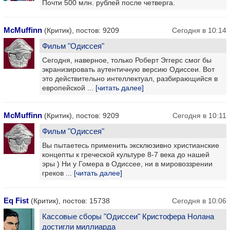
Почти 500 млн. рублей после четверга.
McMuffinn
(Критик), постов: 9209
Сегодня в 10:14
Фильм "Одиссея"
Сегодня, наверное, только Роберт Эггерс смог бы
экранизировать аутентичную версию Одиссеи. Вот
это действительно интеллектуал, разбирающийся в
европейской ...
[читать далее]
McMuffinn
(Критик), постов: 9209
Сегодня в 10:11
Фильм "Одиссея"
Вы пытаетесь применить эксклюзивно христианские
концепты к греческой культуре 8-7 века до нашей
эры ) Ни у Гомера в Одиссее, ни в мировоззрении
греков ...
[читать далее]
Eq Fist
(Критик), постов: 15738
Сегодня в 10:06
Кассовые сборы "Одиссеи" Кристофера Нолана
достигли миллиарда