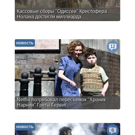
Кассовые сборы "Одиссеи" Кристофера
Нолана достигли миллиарда
НОВОСТЬ
12
Netflix потребовал пересъемок "Хроник
Нарнии" Греты Гервиг
НОВОСТЬ
6