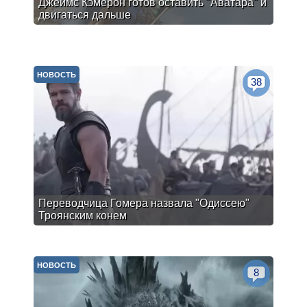
Джеймс Кэмерон готов оставить "Аватара" и
двигаться дальше
НОВОСТЬ
38
Переводчица Гомера назвала "Одиссею"
Троянским конем
НОВОСТЬ
8