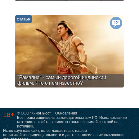
СТАТЬЯ
12
"Рамаяна" - самый дорогой индийский
фильм. Что о нем известно?
18+
© ООО "КиноНьюс"
Обновления
Все права защищены законодательством РФ. Использование
материалов сайта возможно только с прямой ссылкой на
источник.
Используя наш сайт, вы соглашаетесь с нашей
политикой конфиденциальности
и даете согласие на использование