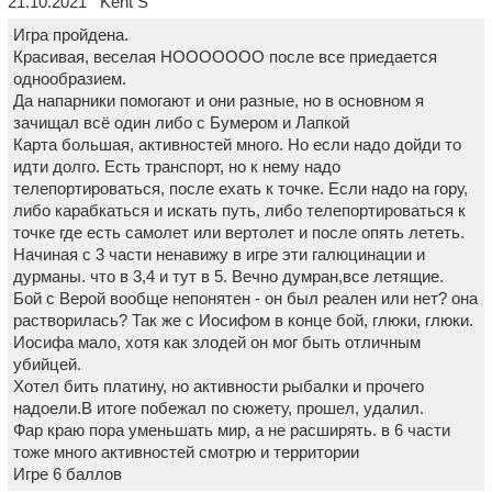
21.10.2021 Kent S
Игра пройдена.
Красивая, веселая НООООООО после все приедается
однообразием.
Да напарники помогают и они разные, но в основном я
зачищал всё один либо с Бумером и Лапкой
Карта большая, активностей много. Но если надо дойди то
идти долго. Есть транспорт, но к нему надо
телепортироваться, после ехать к точке. Если надо на гору,
либо карабкаться и искать путь, либо телепортироваться к
точке где есть самолет или вертолет и после опять лететь.
Начиная с 3 части ненавижу в игре эти галюцинации и
дурманы. что в 3,4 и тут в 5. Вечно думран,все летящие.
Бой с Верой вообще непонятен - он был реален или нет? она
растворилась? Так же с Иосифом в конце бой, глюки, глюки.
Иосифа мало, хотя как злодей он мог быть отличным
убийцей.
Хотел бить платину, но активности рыбалки и прочего
надоели.В итоге побежал по сюжету, прошел, удалил.
Фар краю пора уменьшать мир, а не расширять. в 6 части
тоже много активностей смотрю и территории
Игре 6 баллов