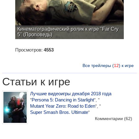
Кинематографический ролик к игре "Far Cry
5" (Проповедь)
Просмотров:
4553
Все трейлеры (
12
) к игре
Статьи к игре
Лучшие видеоигры декабря 2018 года
Persona 5: Dancing in Starlight
"
", "
Mutant Year Zero: Road to Eden
", "
Super Smash Bros. Ultimate
"
Комментарии
(62)