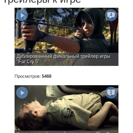
4
Дублированный финальный трейлер игры
"Far Cry 5"
Просмотров:
5468
1