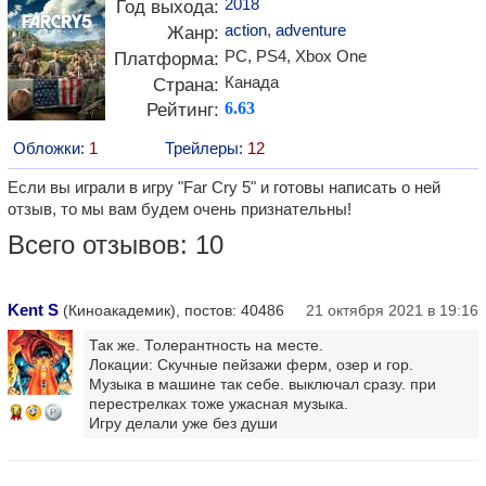
2018
Год выхода:
action
,
adventure
Жанр:
PC, PS4, Xbox One
Платформа:
Канада
Страна:
Рейтинг:
6.63
Обложки:
1
Трейлеры:
12
Если вы играли в игру "Far Cry 5" и готовы написать о ней
отзыв, то мы вам будем очень признательны!
Всего отзывов: 10
Kent S
(Киноакадемик), постов: 40486
21 октября 2021 в 19:16
Так же. Толерантность на месте.
Локации: Скучные пейзажи ферм, озер и гор.
Музыка в машине так себе. выключал сразу. при
перестрелках тоже ужасная музыка.
14
Игру делали уже без души