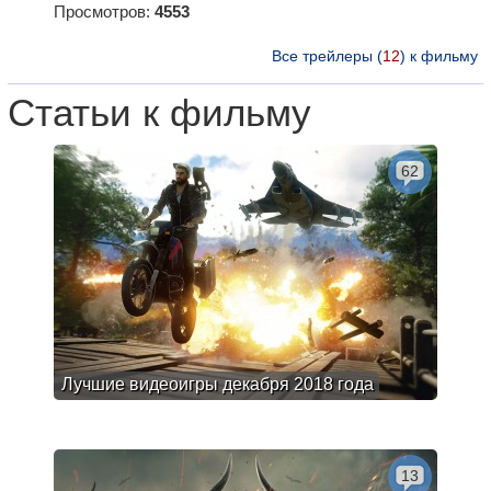
Просмотров:
4553
Все трейлеры (
12
) к фильму
Статьи к фильму
62
Лучшие видеоигры декабря 2018 года
13