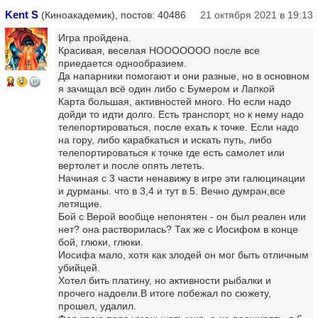
Kent S
(Киноакадемик), постов: 40486
21 октября 2021 в 19:13
Игра пройдена.
Красивая, веселая НООООООО после все
приедается однообразием.
Да напарники помогают и они разные, но в основном
14
я зачищал всё один либо с Бумером и Лапкой
Карта большая, активностей много. Но если надо
дойди то идти долго. Есть транспорт, но к нему надо
телепортироваться, после ехать к точке. Если надо
на гору, либо карабкаться и искать путь, либо
телепортироваться к точке где есть самолет или
вертолет и после опять лететь.
Начиная с 3 части ненавижу в игре эти галюцинации
и дурманы. что в 3,4 и тут в 5. Вечно думран,все
летящие.
Бой с Верой вообще непонятен - он был реален или
нет? она растворилась? Так же с Иосифом в конце
бой, глюки, глюки.
Иосифа мало, хотя как злодей он мог быть отличным
убийцей.
Хотел бить платину, но активности рыбалки и
прочего надоели.В итоге побежал по сюжету,
прошел, удалил.