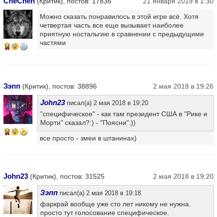
CheChen
(Критик), постов: 17836
21 января 2019 в 1:30
Можно сказать понравилось в этой игре всё. Хотя
четвертая часть все еще вызывает наиболее
приятную ностальгию в сравнении с предыдущими
частями
14
Зэпп
(Критик), постов: 38896
2 мая 2018 в 19:26
John23
писал(а) 2 мая 2018 в 19:20
"специфическое" - как там президент США в "Рике и
Морти" сказал?:) - "Поясни":))
16
все просто - змеи в штанинах)
John23
(Критик), постов: 31525
2 мая 2018 в 19:20
Зэпп
писал(а) 2 мая 2018 в 19:18
фаркрай вообще уже сто лет никому не нужна.
просто тут голосование специфическое.