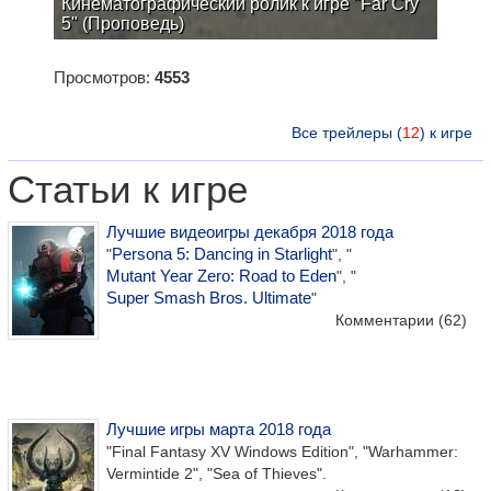
Кинематографический ролик к игре "Far Cry
5" (Проповедь)
Просмотров:
4553
Все трейлеры (
12
) к игре
Статьи к игре
Лучшие видеоигры декабря 2018 года
Persona 5: Dancing in Starlight
"
", "
Mutant Year Zero: Road to Eden
", "
Super Smash Bros. Ultimate
"
Комментарии
(62)
Лучшие игры марта 2018 года
"Final Fantasy XV Windows Edition", "Warhammer:
Vermintide 2", "Sea of Thieves".