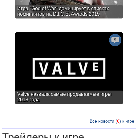
Игра "God of War" доминирует в списках
номинантов на D.I.C.E. Awards 2019
9
Valve назвала самые продаваемые игры
2018 года
Все новости (
6
) к игре
Трейлеры к игре