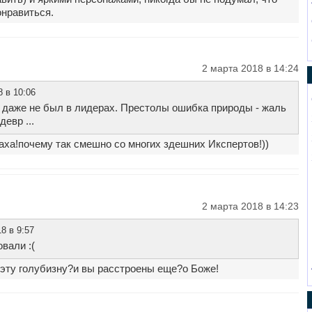
онравиться.
2 марта 2018 в 14:24
 в 10:06
 даже не был в лидерах. Престолы ошибка природы - жаль
евр ...
ха!почему так смешно со многих здешних Икспертов!))
2 марта 2018 в 14:23
8 в 9:57
овали :(
 эту голубизну?и вы расстроены еще?о Боже!