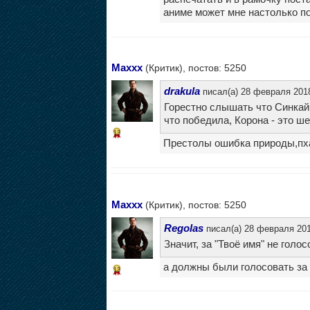
аниме может мне настолько п
Maxxx
(Критик), постов: 5250
drakula
писал(а) 28 февраля 2018
Горестно слышать что Синкай
что победила, Корона - это шед
13
Престолы ошибка природы,пха
Maxxx
(Критик), постов: 5250
Regolas
писал(а) 28 февраля 201
Значит, за "Твоё имя" не голос
а должны были голосовать за
13