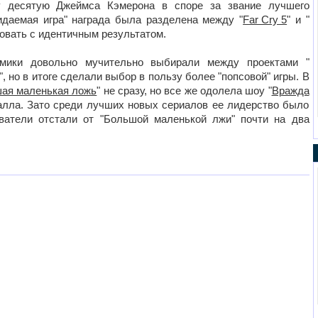
у десятую Джеймса Кэмерона в споре за звание лучшего
идаемая игра" награда была разделена между "
Far Cry 5
" и "
вать с идентичным результатом.
емики довольно мучительно выбирали между проектами "
", но в итоге сделали выбор в пользу более "попсовой" игры. В
ая маленькая ложь
" не сразу, но все же одолела шоу "
Вражда
алла. Зато среди лучших новых сериалов ее лидерство было
ватели отстали от "Большой маленькой лжи" почти на два