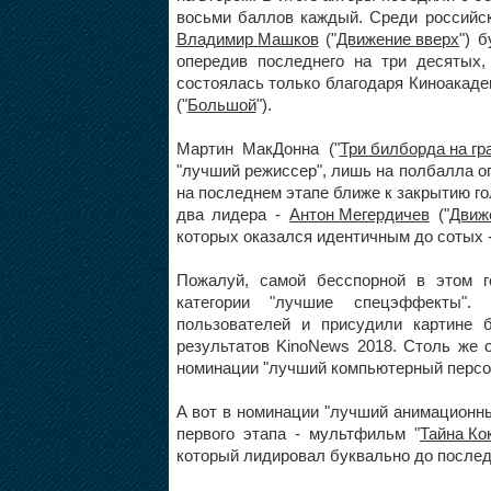
восьми баллов каждый. Среди российск
Владимир Машков
("
Движение вверх
") 
опередив последнего на три десятых
состоялась только благодаря Киноакаде
("
Большой
").
Мартин МакДонна ("
Три билборда на гр
"лучший режиссер", лишь на полбалла 
на последнем этапе ближе к закрытию го
два лидера -
Антон Мегердичев
("
Движ
которых оказался идентичным до сотых -
Пожалуй, самой бесспорной в этом г
категории "лучшие спецэффекты".
пользователей и присудили картине
результатов KinoNews 2018. Столь же 
номинации "лучший компьютерный персон
А вот в номинации "лучший анимационн
первого этапа - мультфильм "
Тайна Ко
который лидировал буквально до послед