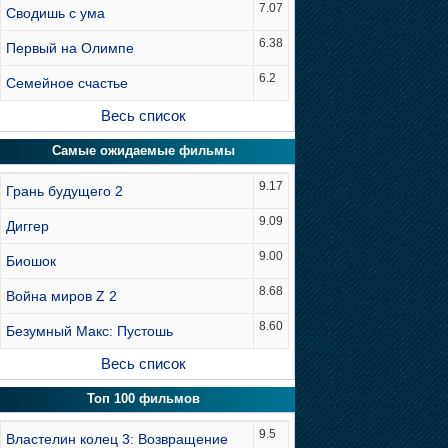
7.07
Сводишь с ума
6.38
Первый на Олимпе
6.2
Семейное счастье
Весь список
Самые ожидаемые фильмы
9.17
Грань будущего 2
9.09
Диггер
9.00
Биошок
8.68
Война миров Z 2
8.60
Безумный Макс: Пустошь
Весь список
Топ 100 фильмов
9.5
Властелин колец 3: Возвращение