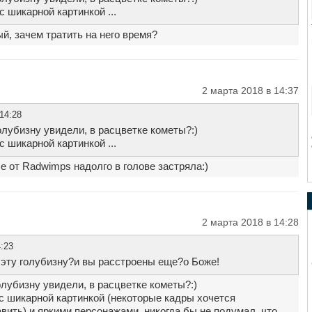
 шикарной картинкой ...
, зачем тратить на него время?
2 марта 2018 в 14:37
14:28
лубизну увидели, в расцветке кометы?:)
 шикарной картинкой ...
e от Radwimps надолго в голове застряла:)
2 марта 2018 в 14:28
:23
 эту голубизну?и вы расстроены еще?о Боже!
лубизну увидели, в расцветке кометы?:)
с шикарной картинкой (некоторые кадры хочется
авить) и яркими персонажами, никогда бы не подумал, что