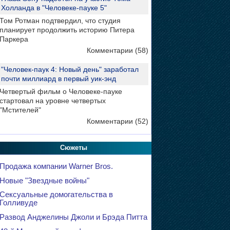
Холланда в "Человеке-пауке 5"
Том Ротман подтвердил, что студия
планирует продолжить историю Питера
Паркера
Комментарии (58)
"Человек-паук 4: Новый день" заработал
почти миллиард в первый уик-энд
Четвертый фильм о Человеке-пауке
стартовал на уровне четвертых
"Мстителей"
Комментарии (52)
Сюжеты
Продажа компании Warner Bros.
Новые "Звездные войны"
Сексуальные домогательства в
Голливуде
Развод Анджелины Джоли и Брэда Питта