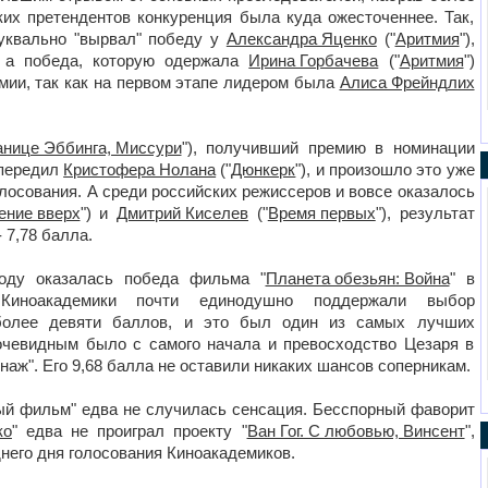
их претендентов конкуренция была куда ожесточеннее. Так,
буквально "вырвал" победу у
Александра Яценко
("
Аритмия
"),
, а победа, которую одержала
Ирина Горбачева
("
Аритмия
")
мии, так как на первом этапе лидером была
Алиса Фрейндлих
анице Эббинга, Миссури
"), получивший премию в номинации
опередил
Кристофера Нолана
("
Дюнкерк
"), и произошло это уже
лосования. А среди российских режиссеров и вовсе оказалось
ение вверх
") и
Дмитрий Киселев
("
Время первых
"), результат
 7,78 балла.
оду оказалась победа фильма "
Планета обезьян: Война
" в
 Киноакадемики почти единодушно поддержали выбор
 более девяти баллов, и это был один из самых лучших
очевидным было с самого начала и превосходство Цезаря в
аж". Его 9,68 балла не оставили никаких шансов соперникам.
ый фильм" едва не случилась сенсация. Бесспорный фаворит
ко
" едва не проиграл проекту "
Ван Гог. С любовью, Винсент
",
него дня голосования Киноакадемиков.