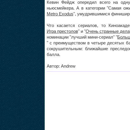
Кевин Фейдж опередил всего на одн
ньюсмейкера. А в категории "Самая ож
Metro Exodus
", умудрившимися финиширо
Что касается сериалов, то Киноакад
Игра престолов
" и "
Очень странные дела
номинации "лучший мини-сериал" "
Больш
" с преимуществом в четыре десятых б
сокрушительным: ближайшие преследо
балла.
Автор: Andrew