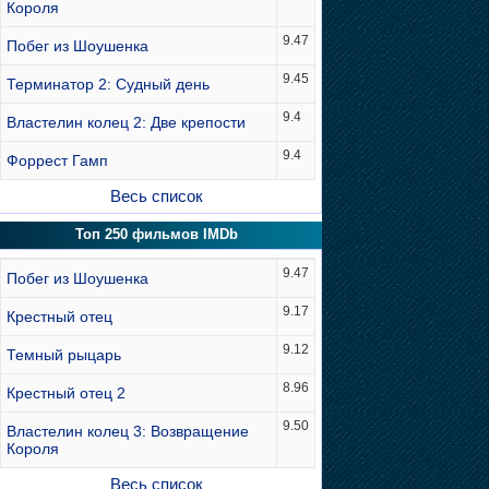
Короля
9.47
Побег из Шоушенка
9.45
Терминатор 2: Судный день
9.4
Властелин колец 2: Две крепости
9.4
Форрест Гамп
Весь список
Топ 250 фильмов IMDb
9.47
Побег из Шоушенка
9.17
Крестный отец
9.12
Темный рыцарь
8.96
Крестный отец 2
9.50
Властелин колец 3: Возвращение
Короля
Весь список