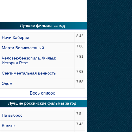
Лучшие фильмы за год
8.42
Ночи Кабирии
7.86
Марти Великолепный
7.81
Человек-бензопила. Фильм:
История Резе
7.68
Сентиментальная ценность
7.58
Эдем
Весь список
Лучшие российские фильмы за год
7.5
На выброс
7.43
Волчок