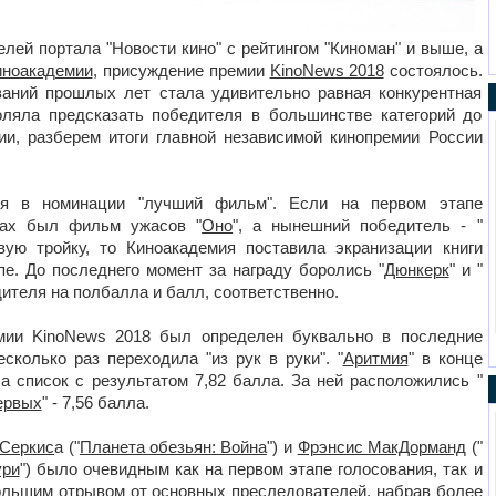
лей портала "Новости кино" с рейтингом "Киноман" и выше, а
иноакадемии
, присуждение премии
KinoNews 2018
состоялось.
ваний прошлых лет стала удивительно равная конкурентная
оляла предсказать победителя в большинстве категорий до
ии, разберем итоги главной независимой кинопремии России
я в номинации "лучший фильм". Если на первом этапе
рах был фильм ужасов "
Оно
", а нынешний победитель - "
вую тройку, то Киноакадемия поставила экранизации книги
е. До последнего момент за награду боролись "
Дюнкерк
" и "
едителя на полбалла и балл, соответственно.
емии KinoNews 2018 был определен буквально в последние
сколько раз переходила "из рук в руки". "
Аритмия
" в конце
ла список с результатом 7,82 балла. За ней расположились "
ервых
" - 7,56 балла.
Серкис
а ("
Планета обезьян: Война
") и
Фрэнсис МакДорманд
("
ури
") было очевидным как на первом этапе голосования, так и
большим отрывом от основных преследователей, набрав более