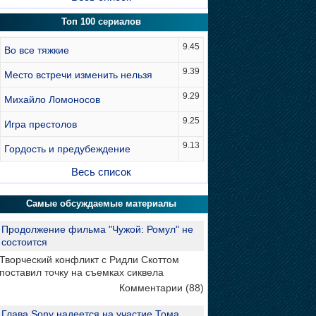
Топ 100 сериалов
9.45
Во все тяжкие
9.39
Место встречи изменить нельзя
9.29
Михайло Ломоносов
9.25
Игра престолов
9.13
Гордость и предубеждение
Весь список
Самые обсуждаемые материалы
Продолжение фильма "Чужой: Ромул" не
состоится
Творческий конфликт с Ридли Скоттом
поставил точку на съемках сиквела
Комментарии (88)
Глава Sony надеется на участие Тома