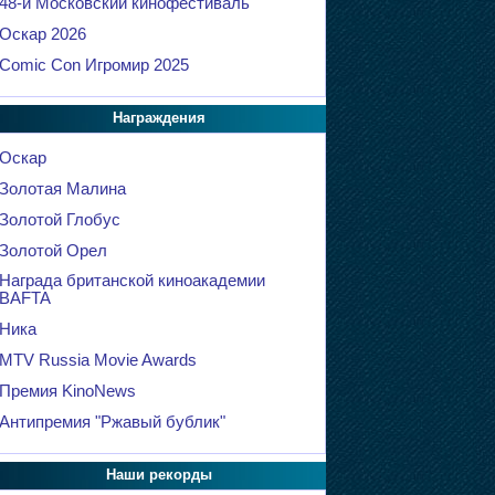
48-й Московский кинофестиваль
Оскар 2026
Comic Con Игромир 2025
Награждения
Оскар
Золотая Малина
Золотой Глобус
Золотой Орел
Награда британской киноакадемии
BAFTA
Ника
MTV Russia Movie Awards
Премия KinoNews
Антипремия "Ржавый бублик"
Наши рекорды