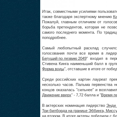
Итак, совместными усилиями пользовате
также благодаря экспертному мнению
К
Пожалуй, главным отличием от голосо
борьба претендентов, которая не позв
самого последнего момента. По традиц
поподробнее.
Самый любопытный расклад случилс
голосования почти все время в лиде
Бегущий по лезвию 2049
" входил в пер
Стивена Кинга наименьший балл в групп
Форма воды
", отставшие в итоге от поб
Среди российских картин лауреат пр
несколько часов. Пальма первенства не
концов оказалась "сильнее" и возглави
Движение вверх
" - 7,72 балла и "
Время п
В актерских номинация лидерство
Энди 
Три билборда на границе Эббинга, Мисс
на втором. В итоге актеры победили с 