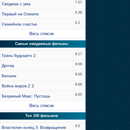
7.07
Сводишь с ума
6.38
Первый на Олимпе
6.2
Семейное счастье
Весь список
Самые ожидаемые фильмы
9.17
Грань будущего 2
9.09
Диггер
9.00
Биошок
8.68
Война миров Z 2
8.65
Безумный Макс: Пустошь
Весь список
Топ 100 фильмов
9.5
Властелин колец 3: Возвращение