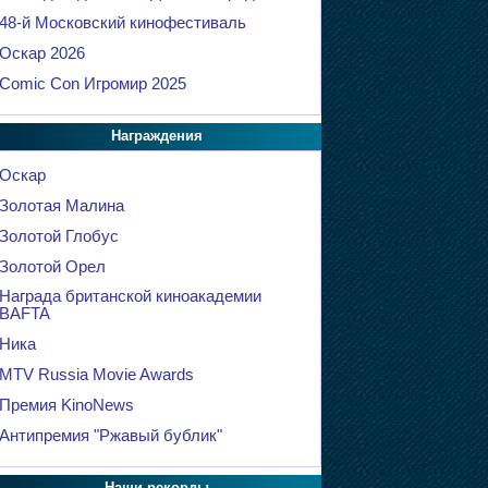
48-й Московский кинофестиваль
Оскар 2026
Comic Con Игромир 2025
Награждения
Оскар
Золотая Малина
Золотой Глобус
Золотой Орел
Награда британской киноакадемии
BAFTA
Ника
MTV Russia Movie Awards
Премия KinoNews
Антипремия "Ржавый бублик"
Наши рекорды