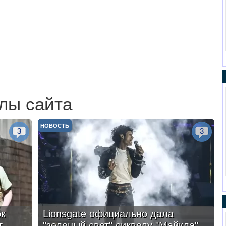
лы сайта
НОВОСТЬ
3
3
ок
Lionsgate официально дала
г
"зеленый свет" сиквелу "Майкла"