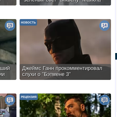
НОВОСТЬ
19
14
чший
Джеймс Ганн прокомментировал
ии
слухи о "Бэтмене 3"
РЕЦЕНЗИЯ
11
35