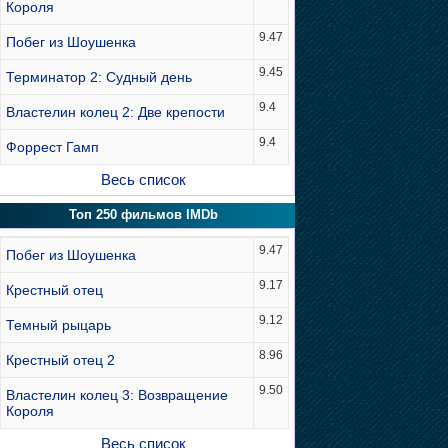
Короля
9.47
Побег из Шоушенка
9.45
Терминатор 2: Судный день
9.4
Властелин колец 2: Две крепости
9.4
Форрест Гамп
Весь список
Топ 250 фильмов IMDb
9.47
Побег из Шоушенка
9.17
Крестный отец
9.12
Темный рыцарь
8.96
Крестный отец 2
9.50
Властелин колец 3: Возвращение
Короля
Весь список