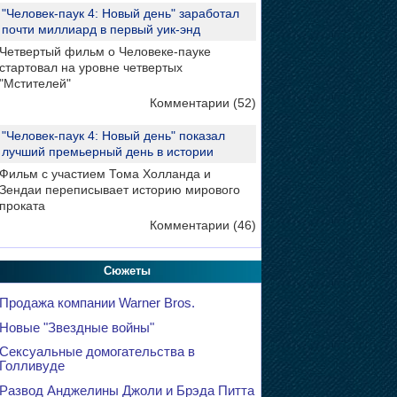
"Человек-паук 4: Новый день" заработал
почти миллиард в первый уик-энд
Четвертый фильм о Человеке-пауке
стартовал на уровне четвертых
"Мстителей"
Комментарии (52)
"Человек-паук 4: Новый день" показал
лучший премьерный день в истории
Фильм с участием Тома Холланда и
Зендаи переписывает историю мирового
проката
Комментарии (46)
Сюжеты
Продажа компании Warner Bros.
Новые "Звездные войны"
Сексуальные домогательства в
Голливуде
Развод Анджелины Джоли и Брэда Питта