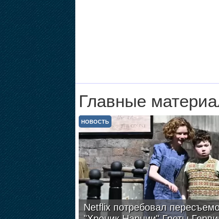
Главные материа
НОВОСТЬ
Netflix потребовал пересъем
"Хроник Нарнии" Греты Герви