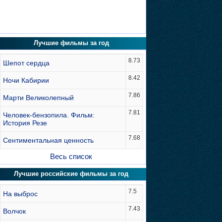
Лучшие фильмы за год
8.73
Шепот сердца
8.42
Ночи Кабирии
7.86
Марти Великолепный
7.81
Человек-бензопила. Фильм:
История Резе
7.68
Сентиментальная ценность
Весь список
Лучшие российские фильмы за год
7.5
На выброс
7.43
Волчок