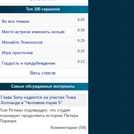
Топ 100 сериалов
9.45
Во все тяжкие
9.39
Место встречи изменить нельзя
9.29
Михайло Ломоносов
9.25
Игра престолов
9.13
Гордость и предубеждение
Весь список
Самые обсуждаемые материалы
Глава Sony надеется на участие Тома
Холланда в "Человеке-пауке 5"
Том Ротман подтвердил, что студия
планирует продолжить историю Питера
Паркера
Комментарии (58)